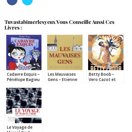
Tuvastabimerlesyeux Vous Conseille Aussi Ces
Livres :
Cadavre Exquis –
Les Mauvaises
Betty Boob –
Pénélope Bagieu
Gens – Etienne
Vero Cazot et
Davodeau
Julie Rocheleau
Le Voyage de