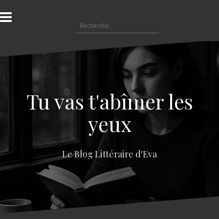
A
l
R
l
e
e
c
r
h
a
e
u
r
c
c
o
Tu vas t'abîmer les
h
n
e
t
yeux
r
e
n
:
u
Le Blog Littéraire d'Eva