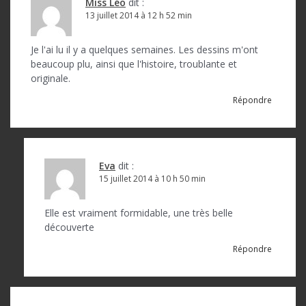
o
Miss Léo
dit :
13 juillet 2014 à 12 h 52 min
n
d
Je l'ai lu il y a quelques semaines. Les dessins m'ont
beaucoup plu, ainsi que l'histoire, troublante et
e
originale.
l
Répondre
’
a
r
Eva
dit :
15 juillet 2014 à 10 h 50 min
t
i
Elle est vraiment formidable, une très belle
c
découverte
l
Répondre
e