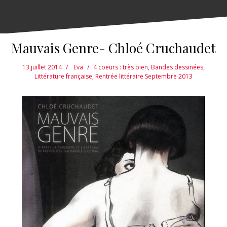
Mauvais Genre- Chloé Cruchaudet
13 juillet 2014
Eva
4 coeurs : très bien
,
Bandes dessinées
,
Littérature française
,
Rentrée littéraire Septembre 2013