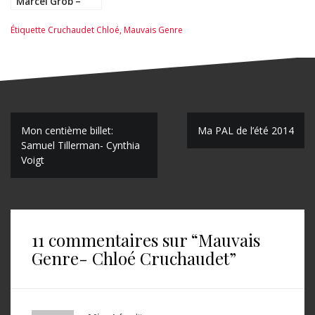
Marcel Grob –
Philippe Collin et
Sébastien
Étiquette
Cruchaudet Chloé
,
Mauvais Genre
Goethals
N
Mon centième billet:
Ma PAL de l’été 2014
Samuel Tillerman- Cynthia
a
Voigt
v
i
g
11 commentaires sur “
Mauvais
a
Genre- Chloé Cruchaudet
”
t
i