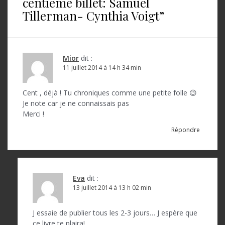
centième billet: Samuel
a
Tillerman- Cynthia Voigt
”
t
i
o
Mior
dit :
11 juillet 2014 à 14 h 34 min
n
d
Cent , déjà ! Tu chroniques comme une petite folle 😉
Je note car je ne connaissais pas
e
Merci !
l
Répondre
’
a
r
Eva
dit :
t
13 juillet 2014 à 13 h 02 min
i
J essaie de publier tous les 2-3 jours… J espère que
ce livre te plaira!