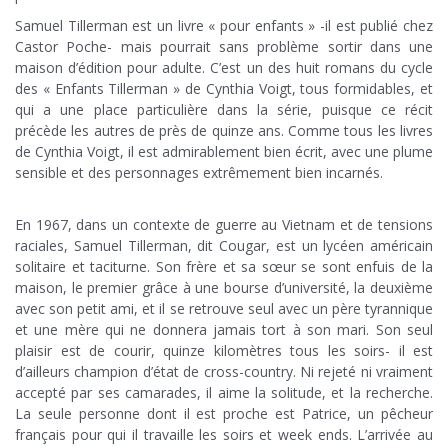
Samuel Tillerman est un livre « pour enfants » -il est publié chez
Castor Poche- mais pourrait sans problème sortir dans une
maison d’édition pour adulte. C’est un des huit romans du cycle
des « Enfants Tillerman » de Cynthia Voigt, tous formidables, et
qui a une place particulière dans la série, puisque ce récit
précède les autres de près de quinze ans. Comme tous les livres
de Cynthia Voigt, il est admirablement bien écrit, avec une plume
sensible et des personnages extrêmement bien incarnés.
+
En 1967, dans un contexte de guerre au Vietnam et de tensions
raciales, Samuel Tillerman, dit Cougar, est un lycéen américain
solitaire et taciturne. Son frère et sa sœur se sont enfuis de la
maison, le premier grâce à une bourse d’université, la deuxième
avec son petit ami, et il se retrouve seul avec un père tyrannique
et une mère qui ne donnera jamais tort à son mari. Son seul
plaisir est de courir, quinze kilomètres tous les soirs- il est
d’ailleurs champion d’état de cross-country. Ni rejeté ni vraiment
accepté par ses camarades, il aime la solitude, et la recherche.
La seule personne dont il est proche est Patrice, un pêcheur
français pour qui il travaille les soirs et week ends. L’arrivée au