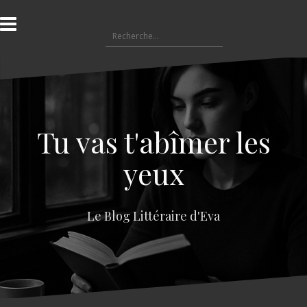
A
l
R
l
e
e
c
r
h
a
e
u
r
c
c
o
Tu vas t'abîmer les
h
n
e
t
yeux
r
e
n
:
u
Le Blog Littéraire d'Eva