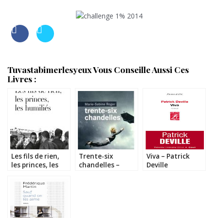
Tuvastabimerlesyeux Vous Conseille Aussi Ces
Livres :
Les fils de rien,
Trente-six
Viva – Patrick
les princes, les
chandelles –
Deville
humiliés –
Marie-Sabine
Stéphane
Roger
Guibourgé