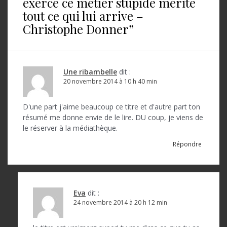
exerce ce métier stupide mérite
t
tout ce qui lui arrive –
Christophe Donner
”
i
o
n
Une ribambelle
dit :
d
20 novembre 2014 à 10 h 40 min
e
D'une part j'aime beaucoup ce titre et d'autre part ton
l
résumé me donne envie de le lire. DU coup, je viens de
’
le réserver à la médiathèque.
a
Répondre
r
t
Eva
dit :
i
24 novembre 2014 à 20 h 12 min
c