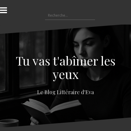
A
l
R
l
e
e
c
r
h
a
e
u
r
c
c
o
Tu vas t'abîmer les
h
n
e
t
yeux
r
e
n
:
u
Le Blog Littéraire d'Eva