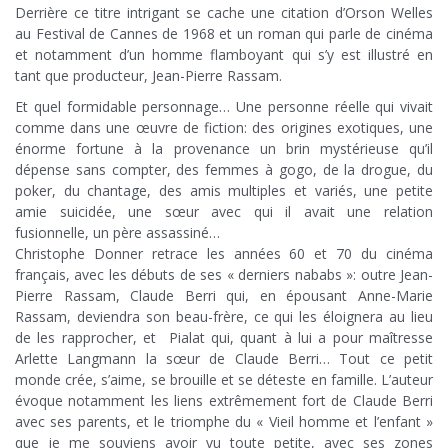
Derrière ce titre intrigant se cache une citation d’Orson Welles
au Festival de Cannes de 1968 et un roman qui parle de cinéma
et notamment d’un homme flamboyant qui s’y est illustré en
tant que producteur, Jean-Pierre Rassam.
Et quel formidable personnage… Une personne réelle qui vivait
comme dans une œuvre de fiction: des origines exotiques, une
énorme fortune à la provenance un brin mystérieuse qu’il
dépense sans compter, des femmes à gogo, de la drogue, du
poker, du chantage, des amis multiples et variés, une petite
amie suicidée, une sœur avec qui il avait une relation
fusionnelle, un père assassiné…
Christophe Donner retrace les années 60 et 70 du cinéma
français, avec les débuts de ses « derniers nababs »: outre Jean-
Pierre Rassam, Claude Berri qui, en épousant Anne-Marie
Rassam, deviendra son beau-frère, ce qui les éloignera au lieu
de les rapprocher, et Pialat qui, quant à lui a pour maîtresse
Arlette Langmann la sœur de Claude Berri… Tout ce petit
monde crée, s’aime, se brouille et se déteste en famille. L’auteur
évoque notamment les liens extrêmement fort de Claude Berri
avec ses parents, et le triomphe du « Vieil homme et l’enfant »
que je me souviens avoir vu toute petite, avec ses zones