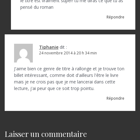
le titre est vraiment super! tu me diras ce que tu as
l
pensé du roman
e
Répondre
Tiphanie
dit :
24 novembre 2014 à 20 h 34 min
J'aime bien ce genre de titre à rallonge et je trouve ton
billet intéressant, comme doit d'ailleurs l'être le livre
mais je ne crois pas que je me lancerai dans cette
lecture, j'ai peur que ce soit trop pointu.
Répondre
Laisser un commentaire