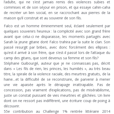
l’adulte, qui ne s’est jamais remis des violences subies et
commises et de son séjour en prison, et qui essaye cahin-caha
de recréer un lien social, en se raccrochant aux pierres de la
maison qu’il construit et au souvenir de son fils.
Falco est un homme éminemment seul, éclairé seulement par
quelques souvenirs heureux : la complicité avec son grand frère
avant que celui-ci ne disparaisse, les moments partagés avec
Sarah la jeune gitane dont Falco trahira par la suite le clan. Son
passé resurgit par bribes, avec donc forcément des ellipses :
qu’est-il arrivé à son frère, que s’est-il passé lors de l’attaque du
camp des gitans, que sont devenus sa femme et son fils?
Stéphane Guibourgé, auteur que je ne connaissais pas, décrit
dans « Les fils de rien, les princes, les humiliés », au très beau
titre, la spirale de la violence raciale, des meurtres gratuits, de la
haine…et la difficulté de se reconstruire, de parvenir à mener
une vie apaisée après le dérapage irrattrapable. Pas de
concession, pas vraiment d’explications, pas de misérabilisme,
juste un constat puissant de vies meurtries et gâchées. Un livre
dont on ne ressort pas indifférent, une écriture coup de poing à
découvrir.
55e contribution au Challenge 1% rentrée littéraire 2014