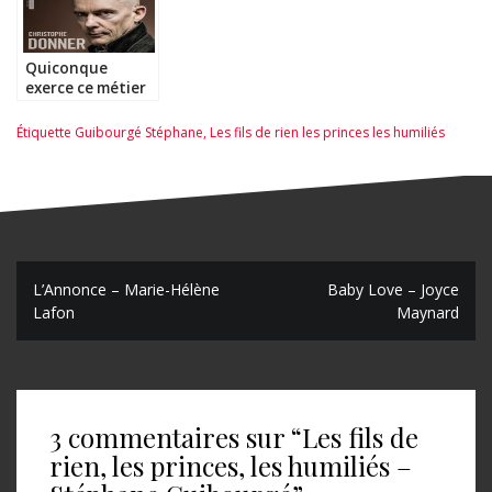
Quiconque
exerce ce métier
stupide mérite
tout ce qui lui
Étiquette
Guibourgé Stéphane
,
Les fils de rien les princes les humiliés
arrive –
Christophe
Donner
N
L’Annonce – Marie-Hélène
Baby Love – Joyce
Lafon
Maynard
a
v
i
3 commentaires sur “
Les fils de
g
rien, les princes, les humiliés –
a