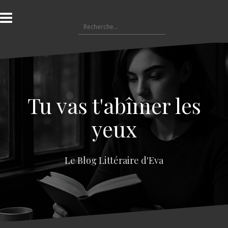
A
l
R
l
e
e
c
r
h
a
e
u
r
c
c
o
Tu vas t'abîmer les
h
n
e
t
yeux
r
e
n
:
u
Le Blog Littéraire d'Eva