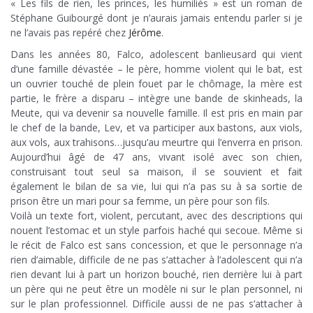
« Les fils de rien, les princes, les humiliés » est un roman de
Stéphane Guibourgé dont je n’aurais jamais entendu parler si je
ne l’avais pas repéré chez
Jérôme
.
Dans les années 80, Falco, adolescent banlieusard qui vient
d’une famille dévastée – le père, homme violent qui le bat, est
un ouvrier touché de plein fouet par le chômage, la mère est
partie, le frère a disparu – intègre une bande de skinheads, la
Meute, qui va devenir sa nouvelle famille. Il est pris en main par
le chef de la bande, Lev, et va participer aux bastons, aux viols,
aux vols, aux trahisons…jusqu’au meurtre qui l’enverra en prison.
Aujourd’hui âgé de 47 ans, vivant isolé avec son chien,
construisant tout seul sa maison, il se souvient et fait
également le bilan de sa vie, lui qui n’a pas su à sa sortie de
prison être un mari pour sa femme, un père pour son fils.
Voilà un texte fort, violent, percutant, avec des descriptions qui
nouent l’estomac et un style parfois haché qui secoue. Même si
le récit de Falco est sans concession, et que le personnage n’a
rien d’aimable, difficile de ne pas s’attacher à l’adolescent qui n’a
rien devant lui à part un horizon bouché, rien derrière lui à part
un père qui ne peut être un modèle ni sur le plan personnel, ni
sur le plan professionnel. Difficile aussi de ne pas s’attacher à