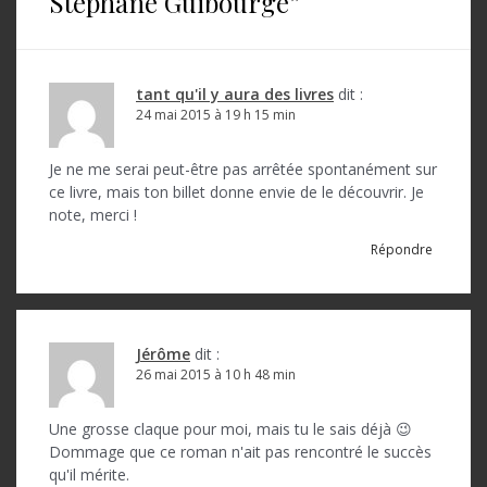
Stéphane Guibourgé
”
t
i
o
tant qu'il y aura des livres
dit :
24 mai 2015 à 19 h 15 min
n
d
Je ne me serai peut-être pas arrêtée spontanément sur
ce livre, mais ton billet donne envie de le découvrir. Je
e
note, merci !
l
Répondre
’
a
r
Jérôme
dit :
t
26 mai 2015 à 10 h 48 min
i
Une grosse claque pour moi, mais tu le sais déjà 😉
c
Dommage que ce roman n'ait pas rencontré le succès
qu'il mérite.