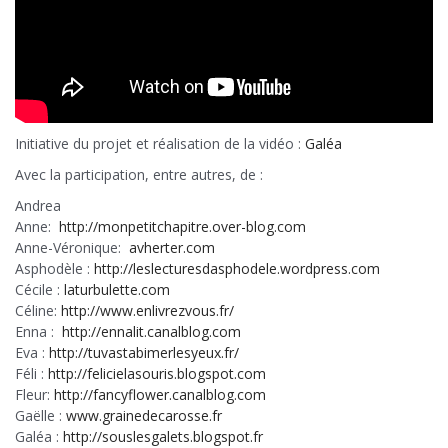
Initiative du projet et réalisation de la vidéo :
Galéa
Avec la participation, entre autres, de :
Andrea
Anne:
http://monpetitchapitre.over-blog.com
Anne-Véronique:
avherter.com
Asphodèle :
http://leslecturesdasphodele.wordpress.com
Cécile :
laturbulette.com
Céline:
http://www.enlivrezvous.fr/
Enna :
http://ennalit.canalblog.com
Eva :
http://tuvastabimerlesyeux.fr/
Féli :
http://felicielasouris.blogspot.com
Fleur:
http://fancyflower.canalblog.com
Gaëlle :
www.grainedecarosse.fr
Galéa :
http://souslesgalets.blogspot.fr