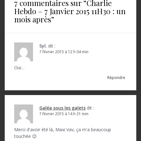
7 commentaires sur “
Charlie
g
Hebdo – 7 Janvier 2015 11H30 : un
a
mois après
”
t
i
o
Syl.
dit :
7 février 2015 à 12 h 04 min
n
d
Oui…
e
Répondre
l
’
a
Galéa sous les galets
dit :
7 février 2015 à 14 h 31 min
r
t
Merci d'avoir été là, Maxi Vav, ça m'a beaucoup
touchée 😉
i