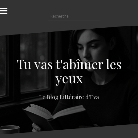
A
l
R
l
e
e
c
r
h
a
e
u
r
c
c
o
Tu vas t'abîmer les
h
n
e
t
yeux
r
e
n
:
u
Le Blog Littéraire d'Eva