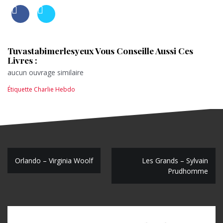
Tuvastabimerlesyeux Vous Conseille Aussi Ces
Livres :
aucun ouvrage similaire
Étiquette
Charlie Hebdo
N
Orlando – Virginia Woolf
Les Grands – Sylvain
Prudhomme
a
v
i