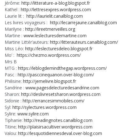
Jérôme:
http://litterature-a-blog.blogspot.fr
Kathel :
http://lettresexpres.wordpress.com
Laurie lit :
http://laurielit.canalblog.com
Les livres voyageurs :
http://lecarrejaune.canalblog.com
Marilyne :
http://lireetmerveilles.org
Martine :
www.leslecturesdemartine.com
Martine Littér’auteurs:
http://litterauteurs.canalblog.com/
Miss Léo:
http://leslecturesdeleo.blogspot.fr
Mo’ :
https://chezmo.wordpress.com/
Mrs B
MTG :
https://leblogdemindthegap.wordpress.com/
Pasc :
http://pasccinequanon.over-blog.com/
Philisine:
http://jemelivre.blogspot.fr
Sandrine :
www.pagesdelecturedesandrine.com
Sharon:
http://deslivresetsharon.wordpress.com
Sidonie :
http://errancesimmobiles.com/
Syl:
http://sylectures.wordpress.com
Sylire:
www.sylire.com
Tiphanie:
http://readingnotes.canalblog.com
Titine;
http://plaisirsacultiver.wordpress.com
Valou:
http://lesquotidiennesdeval.over-blog.com