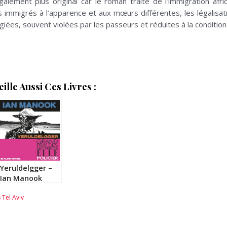
ement plus original car le roman traite de l’immigration afric
s immigrés à l’apparence et aux mœurs différentes, les légalisati
giées, souvent violées par les passeurs et réduites à la condition
lle Aussi Ces Livres :
Yeruldelgger –
Ian Manook
 Tel Aviv