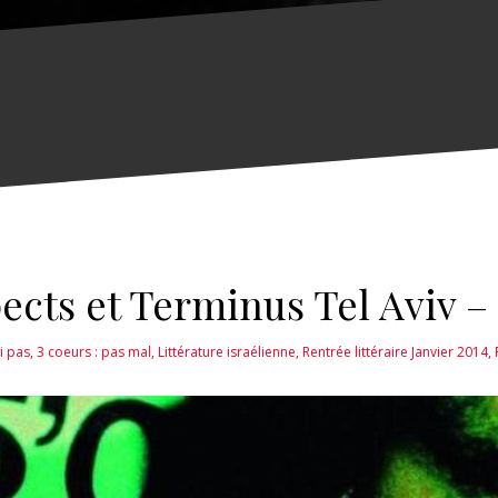
pects et Terminus Tel Aviv 
i pas
,
3 coeurs : pas mal
,
Littérature israélienne
,
Rentrée littéraire Janvier 2014
,