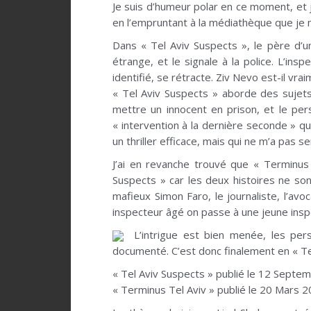
Je suis d’humeur polar en ce moment, et j’
en l’empruntant à la médiathèque que je 
Dans « Tel Aviv Suspects », le père d’u
étrange, et le signale à la police. L’insp
identifié, se rétracte. Ziv Nevo est-il vra
« Tel Aviv Suspects » aborde des sujet
mettre un innocent en prison, et le pers
« intervention à la dernière seconde » qui
un thriller efficace, mais qui ne m’a pas 
J’ai en revanche trouvé que « Terminus
Suspects » car les deux histoires ne so
mafieux Simon Faro, le journaliste, l’avoc
inspecteur âgé on passe à une jeune inspe
L’intrigue est bien menée, les pe
documenté. C’est donc finalement en « Ter
« Tel Aviv Suspects » publié le 12 Septe
« Terminus Tel Aviv » publié le 20 Mars 2