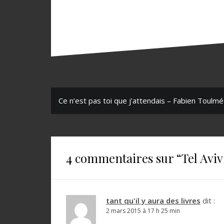
N
Ce n’est pas toi que j’attendais – Fabien Toulmé
a
v
i
4 commentaires sur “
Tel Avi
g
a
t
tant qu'il y aura des livres
dit :
2 mars 2015 à 17 h 25 min
i