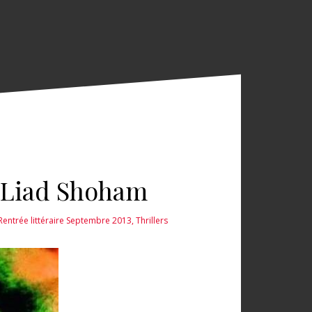
– Liad Shoham
Rentrée littéraire Septembre 2013
,
Thrillers