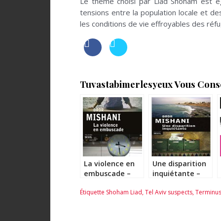
Le thème choisi par Liad Shoham est égal
tensions entre la population locale et de
les conditions de vie effroyables des réfu
Tuvastabimerlesyeux Vous Consei
La violence en
Une disparition
embuscade –
inquiétante –
Dror Mishani
Dror Mishani
Étiquette
Shoham Liad
,
Tel Aviv suspects
,
Terminus