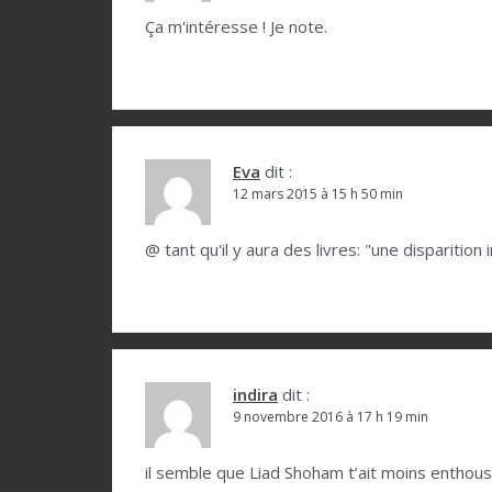
o
Ça m'intéresse ! Je note.
n
d
e
l
Eva
dit :
12 mars 2015 à 15 h 50 min
’
a
@ tant qu'il y aura des livres: "une disparitio
r
t
i
c
indira
dit :
l
9 novembre 2016 à 17 h 19 min
e
il semble que Liad Shoham t’ait moins enthou