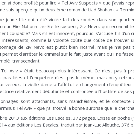
en ai donc profité pour lire « Tel Aviv Suspects » que j’avais re
me suis aperçue qu’un deuxième roman de Liad Shoham, « Terminus 
ne jeune fille qui a été violée fait des rondes dans son quar
ecteur Elie Nahoum arrête le suspect, Ziv Nevo, qui reconnait les
iment coupable? Mais s’il est innocent, pourquoi s’accuse-t-il d’un 
s intéressants, comme la volonté coûte que coûte de trouver un
onnage de Ziv Nevo est plutôt bien incarné, mais je n’ai pas tr
 permet d’arrêter le criminel sur le fait juste avant qu’il ne fa
semblé transcendant.
 Tel Aviv » était beaucoup plus intéressant. Ce n’est pas à pr
nt pas liées et l’enquêteur n’est pas le même, mais on y retro
at véreux, la vieille dame à l’affût). Le changement d’enquêteur 
ctrice relativement débutante et confrontée à l’hostilité de ses
rsonnages sont attachants, sans manichéisme, et le contexte
minus Tel Aviv » que j’ai trouvé la bonne surprise que je chercha
mbre 2013 aux éditions Les Escales, 372 pages. Existe en poche 
014 aux éditions Les Escales, traduit par Jean-Luc Allouche, 376 