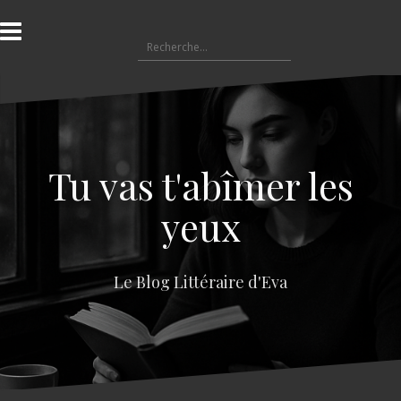
A
l
R
l
e
e
c
r
h
a
e
u
r
c
c
o
Tu vas t'abîmer les
h
n
e
t
yeux
r
e
n
:
u
Le Blog Littéraire d'Eva