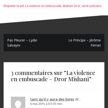
Étiquette
Israel
,
La violence en embuscade
,
Mishani Dror
,
série policière
N
Pas Pleurer – Lydie
Le Principe – Jérôme
Salvayre
Ferrari
a
v
i
3 commentaires sur “
La violence
g
en embuscade – Dror Mishani
”
a
t
i
tant qu'il y aura des livres
dit :
o
6 mai 2015 à 8 h 55 min