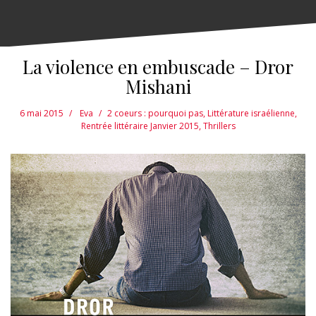
La violence en embuscade – Dror
Mishani
6 mai 2015
Eva
2 coeurs : pourquoi pas
,
Littérature israélienne
,
Rentrée littéraire Janvier 2015
,
Thrillers