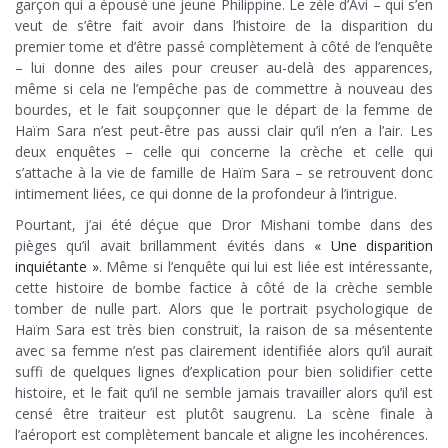
garçon qui a épousé une jeune Philippine. Le zèle d’Avi – qui s’en
veut de s’être fait avoir dans l’histoire de la disparition du
premier tome et d’être passé complètement à côté de l’enquête
– lui donne des ailes pour creuser au-delà des apparences,
même si cela ne l’empêche pas de commettre à nouveau des
bourdes, et le fait soupçonner que le départ de la femme de
Haïm Sara n’est peut-être pas aussi clair qu’il n’en a l’air. Les
deux enquêtes – celle qui concerne la crèche et celle qui
s’attache à la vie de famille de Haïm Sara – se retrouvent donc
intimement liées, ce qui donne de la profondeur à l’intrigue.
Pourtant, j’ai été déçue que Dror Mishani tombe dans des
pièges qu’il avait brillamment évités dans
« Une disparition
inquiétante »
. Même si l’enquête qui lui est liée est intéressante,
cette histoire de bombe factice à côté de la crèche semble
tomber de nulle part. Alors que le portrait psychologique de
Haïm Sara est très bien construit, la raison de sa mésentente
avec sa femme n’est pas clairement identifiée alors qu’il aurait
suffi de quelques lignes d’explication pour bien solidifier cette
histoire, et le fait qu’il ne semble jamais travailler alors qu’il est
censé être traiteur est plutôt saugrenu. La scène finale à
l’aéroport est complètement bancale et aligne les incohérences.