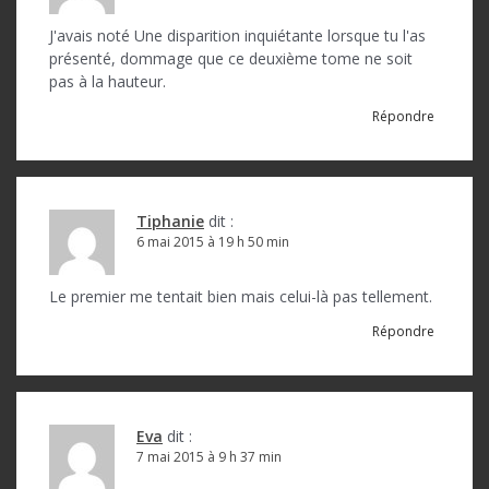
n
J'avais noté Une disparition inquiétante lorsque tu l'as
d
présenté, dommage que ce deuxième tome ne soit
pas à la hauteur.
e
Répondre
l
’
a
Tiphanie
dit :
r
6 mai 2015 à 19 h 50 min
t
Le premier me tentait bien mais celui-là pas tellement.
i
Répondre
c
l
e
Eva
dit :
7 mai 2015 à 9 h 37 min