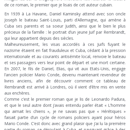
de ce roman, le premier que je lisais de cet auteur cubain.
En 1939 à La Havane, Daniel Kaminsky attend avec son oncle
Joseph le bateau Saint-Louis, parti d’Allemagne, qui amène à
Cuba ses parents et sa soeur Judith, ainsi que le bien le plus
précieux de la famille : le portrait d’un jeune Juif par Rembrandt,
qui leur appartient depuis des siècles.
Malheureusement, les visas accordés à ces Juifs fuyant le
nazisme étaient en fait frauduleux et Cuba, cédant à la pression
internationale et au courants antisémite local, renvoie le bateau
et ses passagers vers leur point de départ et une mort certaine.
En 2007, le fils de Daniel, Elias, qui vit aux Etats-Unis, engage
l’ancien policier Mario Conde, devenu maintenant revendeur de
livres anciens, afin de découvrir comment ce tableau de
Rembrandt est arrivé à Londres, où il vient d’être mis en vente
aux enchères.
Comme c’est le premier roman que je lis de Leonardo Padura,
et que le seul autre dont j’avais entendu parler était « L’homme
qui aimait les chiens », je ne savais pas que « Hérétiques »
faisait partie d’un cycle de romans policiers ayant pour héros
Mario Conde. C’est donc avec grand plaisir que j’ai lu la première
partie du roman, se déroulant à Cuba, et naviguant grâce à des