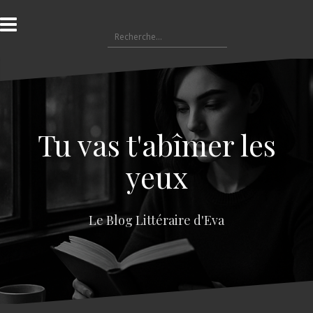
A
l
R
l
e
e
c
r
h
a
e
u
r
c
c
o
Tu vas t'abîmer les
h
n
e
t
yeux
r
e
n
:
u
Le Blog Littéraire d'Eva