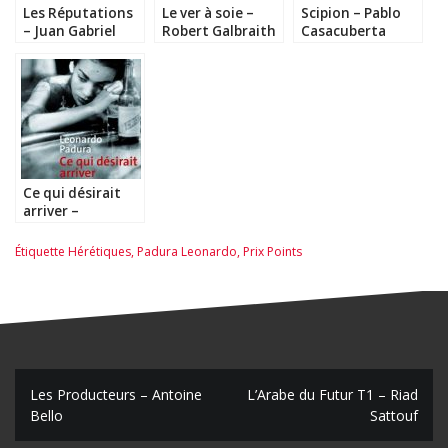
Les Réputations
Le ver à soie –
Scipion – Pablo
– Juan Gabriel
Robert Galbraith
Casacuberta
Vasquez
Ce qui désirait
arriver –
Leonardo Padura
Étiquette
Hérétiques
,
Padura Leonardo
,
Prix Points
N
Les Producteurs – Antoine
L’Arabe du Futur T1 – Riad
Bello
Sattouf
a