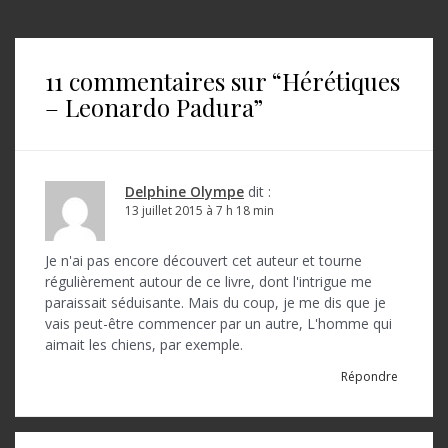
v
i
11 commentaires sur “
Hérétiques
g
– Leonardo Padura
”
a
t
i
Delphine Olympe
dit :
o
13 juillet 2015 à 7 h 18 min
n
Je n'ai pas encore découvert cet auteur et tourne
d
régulièrement autour de ce livre, dont l'intrigue me
paraissait séduisante. Mais du coup, je me dis que je
e
vais peut-être commencer par un autre, L'homme qui
l
aimait les chiens, par exemple.
’
Répondre
a