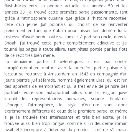
flash-backs entre la période actuelle, les années 50 et les
années 30. J’ai trouvé cette première partie passionnante, tant
grâce à l’atmosphère cubaine que grâce à l’histoire racontée,
celle d’un jeune Juif polonais qui choisit de se réinventer
pleinement en tant que Cubain pour laisser loin derrière lui la
tristesse d’avoir perdu toute sa famille, à part son oncle, dans la
Shoah. J’ai trouvé cette partie complètement addictive et j’ai
tourné les pages à toute allure, tant j’étais portée par les flots
de ce récit très bien mené.
La deuxième partie d' »Hérétiques » est par contre
complètement en rupture avec la première partie puisque le
lecteur se retrouve à Amsterdam en 1643 en compagnie d’un
jeune peintre juif séfarade, nommé également Elias, qui est l’un
des apprentis de Rembrandt et qui a très envie de peindre des
portraits voire son autoportrait…alors que la religion juive
interdit les représentations humaines, source d’idolâtrie.
L’époque, l’atmosphère, le style d’écriture sont donc
extrêmement différents de ceux de la première partie, et même
si je l’ai trouvée très intéressante et très bien écrite, je l’ai
trouvée aussi bien trop longue, comme si un deuxième roman
avait été incorporé à l’intérieur du premier – même s’il existe