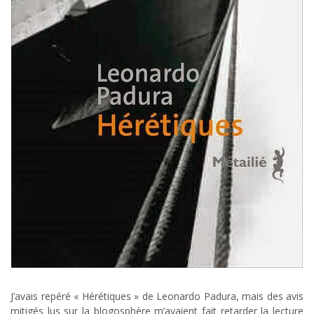
J’avais repéré « Hérétiques » de Leonardo Padura, mais des avis
mitigés lus sur la blogosphère m’avaient fait retarder la lecture