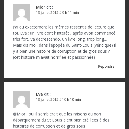
r
Mior
dit :
t
13 juillet 2015 à 9 h 11 min
i
c
J'ai eu exactement les mêmes ressentis de lecture que
toi, Eva ; un livre dont l' intérêt , après avoir commencé
l
très fort, va decrescendo, un livre long, trop long…
Mais dis moi, dans l'épopée du Saint-Louis (véridique) il
e
y a bien une histoire de corruption et de gros sous ?
(cet histoire m'avait horrifiée et passionnée)
Répondre
Eva
dit :
13 juillet 2015 à 10 h 10 min
@Mior : oui il semblerait que les raisons du non
dėbarquement du St Louis aient bien été liées à des
histoires de corruption et de gros sous