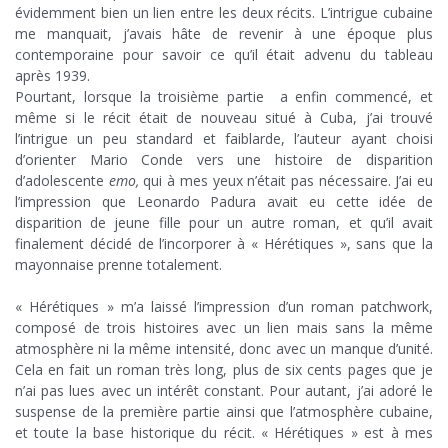
évidemment bien un lien entre les deux récits. L’intrigue cubaine
me manquait, j’avais hâte de revenir à une époque plus
contemporaine pour savoir ce qu’il était advenu du tableau
après 1939.
Pourtant, lorsque la troisième partie a enfin commencé, et
même si le récit était de nouveau situé à Cuba, j’ai trouvé
l’intrigue un peu standard et faiblarde, l’auteur ayant choisi
d’orienter Mario Conde vers une histoire de disparition
d’adolescente
emo,
qui à mes yeux n’était pas nécessaire. J’ai eu
l’impression que Leonardo Padura avait eu cette idée de
disparition de jeune fille pour un autre roman, et qu’il avait
finalement décidé de l’incorporer à « Hérétiques », sans que la
mayonnaise prenne totalement.
h
« Hérétiques » m’a laissé l’impression d’un roman patchwork,
composé de trois histoires avec un lien mais sans la même
atmosphère ni la même intensité, donc avec un manque d’unité.
Cela en fait un roman très long, plus de six cents pages que je
n’ai pas lues avec un intérêt constant. Pour autant, j’ai adoré le
suspense de la première partie ainsi que l’atmosphère cubaine,
et toute la base historique du récit. « Hérétiques » est à mes