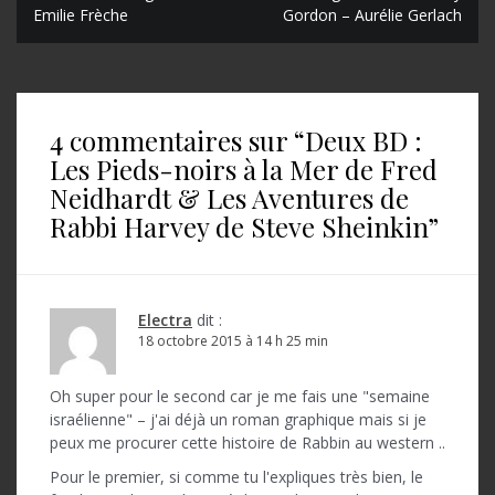
N
Emilie Frèche
Gordon – Aurélie Gerlach
a
v
i
4 commentaires sur “
Deux BD :
g
Les Pieds-noirs à la Mer de Fred
a
Neidhardt & Les Aventures de
t
Rabbi Harvey de Steve Sheinkin
”
i
o
n
Electra
dit :
18 octobre 2015 à 14 h 25 min
d
e
Oh super pour le second car je me fais une "semaine
israélienne" – j'ai déjà un roman graphique mais si je
l
peux me procurer cette histoire de Rabbin au western ..
’
Pour le premier, si comme tu l'expliques très bien, le