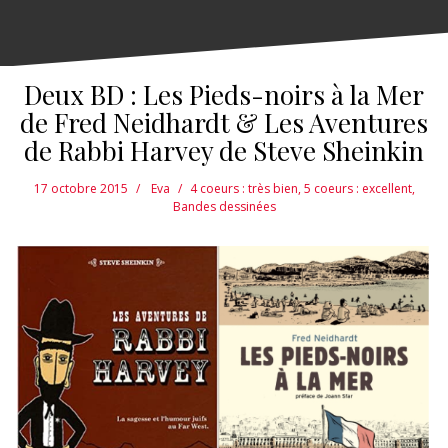
Deux BD : Les Pieds-noirs à la Mer
de Fred Neidhardt & Les Aventures
de Rabbi Harvey de Steve Sheinkin
17 octobre 2015
Eva
4 coeurs : très bien
,
5 coeurs : excellent
,
Bandes dessinées