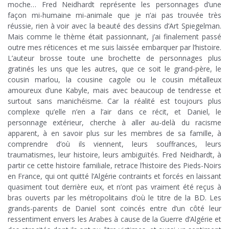
moche… Fred Neidhardt représente les personnages d’une
façon mi-humaine mi-animale que je n’ai pas trouvée très
réussie, rien à voir avec la beauté des dessins d’Art Spiegelman.
Mais comme le thème était passionnant, j’ai finalement passé
outre mes réticences et me suis laissée embarquer par l’histoire.
L’auteur brosse toute une brochette de personnages plus
gratinés les uns que les autres, que ce soit le grand-père, le
cousin marlou, la cousine cagole ou le cousin métalleux
amoureux d’une Kabyle, mais avec beaucoup de tendresse et
surtout sans manichéisme. Car la réalité est toujours plus
complexe qu’elle n’en a l’air dans ce récit, et Daniel, le
personnage extérieur, cherche à aller au-delà du racisme
apparent, à en savoir plus sur les membres de sa famille, à
comprendre d’où ils viennent, leurs souffrances, leurs
traumatismes, leur histoire, leurs ambiguïtés. Fred Neidhardt, à
partir ce cette histoire familiale, retrace l’histoire des Pieds-Noirs
en France, qui ont quitté l’Algérie contraints et forcés en laissant
quasiment tout derrière eux, et n’ont pas vraiment été reçus à
bras ouverts par les métropolitains d’où le titre de la BD. Les
grands-parents de Daniel sont coincés entre d’un côté leur
ressentiment envers les Arabes à cause de la Guerre d’Algérie et