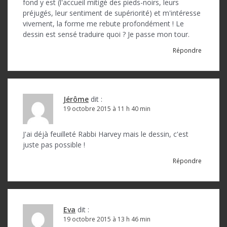
fond y est (l'accueil mitigé des pieds-noirs, leurs
a
préjugés, leur sentiment de supériorité) et m'intéresse
r
vivement, la forme me rebute profondément ! Le
dessin est sensé traduire quoi ? Je passe mon tour.
t
Répondre
i
c
l
Jérôme
dit :
e
19 octobre 2015 à 11 h 40 min
J'ai déjà feuilleté Rabbi Harvey mais le dessin, c'est
juste pas possible !
Répondre
Eva
dit :
19 octobre 2015 à 13 h 46 min