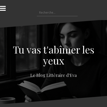
A
l
R
l
e
e
c
r
h
a
e
u
r
c
c
o
Tu vas t'abîmer les
h
n
e
t
yeux
r
e
n
:
u
Le Blog Littéraire d'Eva