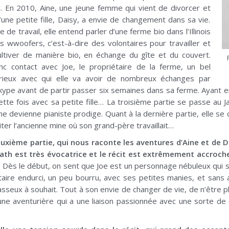
 En 2010, Aine, une jeune femme qui vient de divorcer et
une petite fille, Daisy, a envie de changement dans sa vie.
 de travail, elle entend parler d’une ferme bio dans l’Illinois
es wwoofers, c’est-à-dire des volontaires pour travailler et
ltiver de manière bio, en échange du gîte et du couvert.
c contact avec Joe, le propriétaire de la ferme, un bel
eux avec qui elle va avoir de nombreux échanges par
kype avant de partir passer six semaines dans sa ferme. Ayant en
ette fois avec sa petite fille… La troisième partie se passe au 
ne devienne pianiste prodige. Quant à la dernière partie, elle se 
iter l’ancienne mine où son grand-père travaillait…
deuxième partie, qui nous raconte les aventures d’Aine et de D
ath est très évocatrice et le récit est extrêmement accroch
 Dès le début, on sent que Joe est un personnage nébuleux qui s
ataire endurci, un peu bourru, avec ses petites manies, et sans
asseux à souhait. Tout à son envie de changer de vie, de n’être 
 une aventurière qui a une liaison passionnée avec une sorte de 