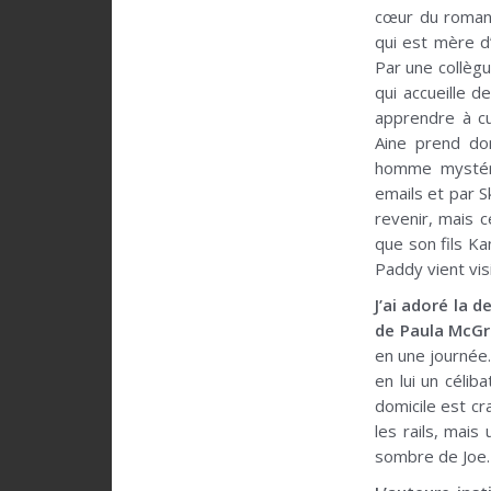
cœur du roman.
qui est mère d’
Par une collègue
qui accueille d
apprendre à cu
Aine prend don
homme mystéri
emails et par S
revenir, mais c
que son fils Ka
Paddy vient vis
J’ai adoré la 
de Paula McGr
en une journée.
en lui un célib
domicile est cr
les rails, mais
sombre de Joe.