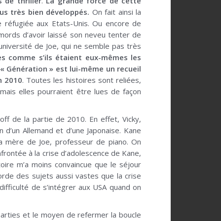
 de thriller
.
La grande force de cette
us très bien développés.
On fait ainsi la
e réfugiée aux Etats-Unis. Ou encore de
remords d’avoir laissé son neveu tenter de
université de Joe, qui ne semble pas très
es comme s’ils étaient eux-mêmes les
 « Génération » est lui-même un recueil
en 2010
. Toutes les histoires sont reliées,
mais elles pourraient être lues de façon
ff de la partie de 2010. En effet, Vicky,
ion d’un Allemand et d’une Japonaise. Kane
 la mère de Joe, professeur de piano. On
nfrontée à la crise d’adolescence de Kane,
toire m’a moins convaincue que le séjour
borde des sujets aussi vastes que la crise
difficulté de s’intégrer aux USA quand on
 parties et le moyen de refermer la boucle