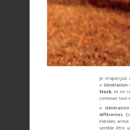
Je m’aperçois 
« Génération 
Stock
, et en r
continuer tout 
« Génératio
différentes
. D
irlandais arriv
semble être un