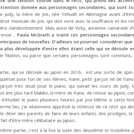
ille une tension sourde dans le récit, qui prend des accents
l’attention donnée aux personnages secondaires, qui sont to
e Judy, la mère de Joe, née Yehudit en Allemagne avant d’êtr
 droit mexicain de Joe, qui doit vivre avec la souffrance et les 
ière clandestinement. Mais aussi de Vicky, ancienne camarade d’
 revoir…
Paula McGrath a traité ces personnages secondair
rincipaux de nouvelles
.
D’ailleurs on pourrait considérer que
la plus développée d’entre elles étant celle qui se déroule 
de filiation, ou parce que certains personnages sont communs, 
artie, qui se déroule au Japon en 2016, est une sorte de spin-o
’inquiétait pour l’un de ses élèves, Kane, petit garçon né de l’un
 garçon très doué pour le piano, qui suivait les cours de Judy,
ix ans plus tard Makiko, la mère de Kane, de retour au Japon, co
 d’étudier le piano plusieurs heures par jour.Même si cette his
ferme bio, j’ai néanmoins apprécié la richesse de ce récit qui a
le désir des parents de faire de leurs enfants des prodiges, la 
e fait d’être mère célibataire au Japon…
rième partie, c’est à la fois la suite des deuxième et troisième