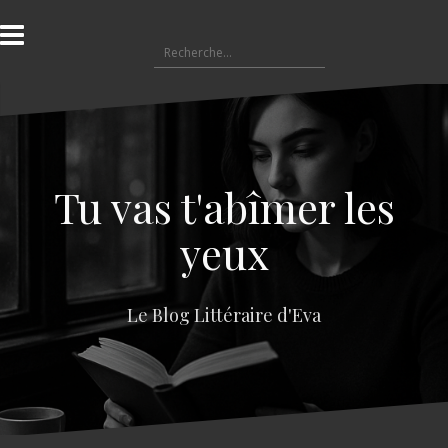
A
l
R
l
e
e
c
r
h
a
e
u
r
c
c
o
Tu vas t'abîmer les
h
n
e
t
yeux
r
e
n
:
u
Le Blog Littéraire d'Eva