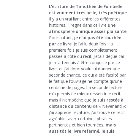
L’écriture de Timothée de Fombelle
est vraiment très belle, très poétique
.
Il y a un vrai liant entre les différentes
histoires, il règne dans ce livre
une
atmosphère onirique assez plaisante
.
Pour autant,
je n’ai pas été touchée
par ce livre
. Je l’ai lu deux fois : la
première fois je suis complètement
passée à côté du récit. J’étais déçue car
je m’attendais à être conquise par ce
livre, et j’ai donc voulu lui donner une
seconde chance, ce qui a été facilité par
le fait que l’ouvrage ne compte qu’une
centaine de pages. La seconde lecture
m’a permis de mieux ressentir le récit,
mais il n’empêche que
je suis restée à
distance du contenu
de « Neverland »:
j’ai apprécié l’écriture, j’ai trouvé ce récit
agréable, avec certaines phrases
pertinentes et bien tournées,
mais
aussitôt le livre refermé, je suis