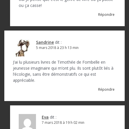
t
ou ça casse!
i
Répondre
c
l
e
Sandrine
dit :
5 mars 2018 à 23 h 13 min
J’ai lu plusieurs livres de Timothée de Fombelle en
jeunesse imaginaire qui m’ont plu. Ils sont plutôt liés à
l’écologie, sans être démonstratifs ce qui est
appréciable.
Répondre
Eva
dit :
7 mars 2018 à 19 h 02 min