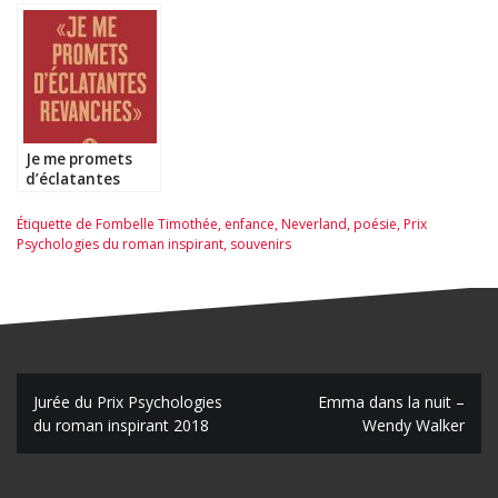
Je me promets
d’éclatantes
revanches –
Valentine Goby
Étiquette
de Fombelle Timothée
,
enfance
,
Neverland
,
poésie
,
Prix
Psychologies du roman inspirant
,
souvenirs
N
Jurée du Prix Psychologies
Emma dans la nuit –
du roman inspirant 2018
Wendy Walker
a
v