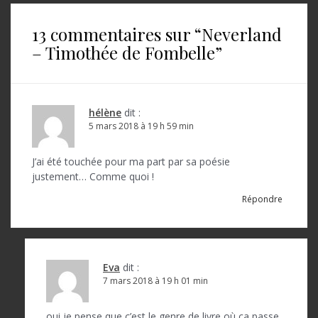
i
13 commentaires sur “
Neverland
g
– Timothée de Fombelle
”
a
t
i
hélène
dit :
o
5 mars 2018 à 19 h 59 min
n
J’ai été touchée pour ma part par sa poésie
d
justement… Comme quoi !
e
Répondre
l
’
a
Eva
dit :
7 mars 2018 à 19 h 01 min
r
oui je pense que c’est le genre de livre où ça passe