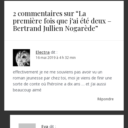
i
2 commentaires sur “
La
g
première fois que j’ai été deux –
a
Bertrand Jullien Nogarède
”
t
i
o
Electra
dit :
16 mai 2019 à 4 h 32 min
n
d
effectivement je ne me souviens pas avoir vu un
roman jeunesse par chez toi, moi je viens de finir une
e
sorte de conte où l’héroïne a dix ans … et j’ai aussi
l
beaucoup aimé
’
Répondre
a
r
Eva
dit :