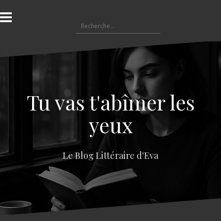
A
l
R
l
e
e
c
r
h
a
e
u
r
c
c
o
Tu vas t'abîmer les
h
n
e
t
yeux
r
e
n
:
u
Le Blog Littéraire d'Eva