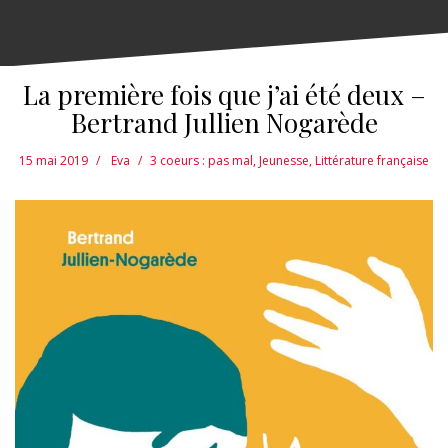
La première fois que j’ai été deux –
Bertrand Jullien Nogarède
15 mai 2019
Eva
3 coeurs : pas mal
,
Jeunesse
,
Littérature française