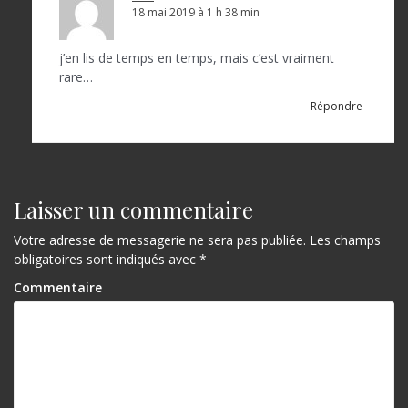
t
18 mai 2019 à 1 h 38 min
i
c
j’en lis de temps en temps, mais c’est vraiment
rare…
l
Répondre
e
Laisser un commentaire
Votre adresse de messagerie ne sera pas publiée.
Les champs
obligatoires sont indiqués avec
*
Commentaire