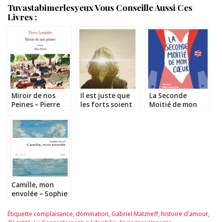
Tuvastabimerlesyeux Vous Conseille Aussi Ces
Livres :
Miroir de nos
Il est juste que
La Seconde
Peines – Pierre
les forts soient
Moitié de mon
Lemaître
frappés –
Coeur – Bertrand
Thibault Bérard
Jullien-Nogarède
Camille, mon
envolée – Sophie
Daull
Étiquette
complaisance
,
domination
,
Gabriel Matzneff
,
histoire d'amour
,