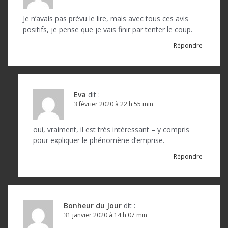
n
d
Je n’avais pas prévu le lire, mais avec tous ces avis
positifs, je pense que je vais finir par tenter le coup.
e
Répondre
l
’
a
Eva
dit :
r
3 février 2020 à 22 h 55 min
t
oui, vraiment, il est très intéressant – y compris
i
pour expliquer le phénomène d’emprise.
c
Répondre
l
e
Bonheur du Jour
dit :
31 janvier 2020 à 14 h 07 min