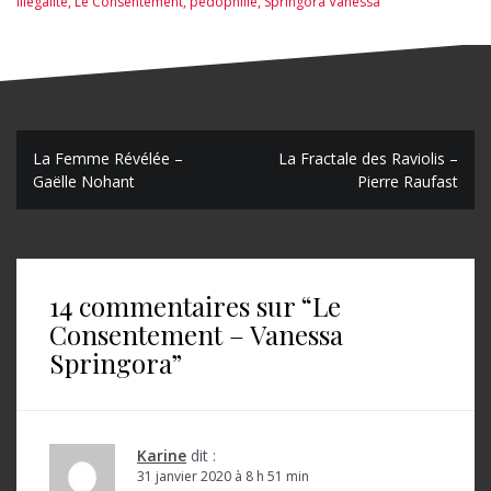
illégalité
,
Le Consentement
,
pédophilie
,
Springora Vanessa
N
La Femme Révélée –
La Fractale des Raviolis –
Gaëlle Nohant
Pierre Raufast
a
v
i
14 commentaires sur “
Le
g
Consentement – Vanessa
a
Springora
”
t
i
o
Karine
dit :
31 janvier 2020 à 8 h 51 min