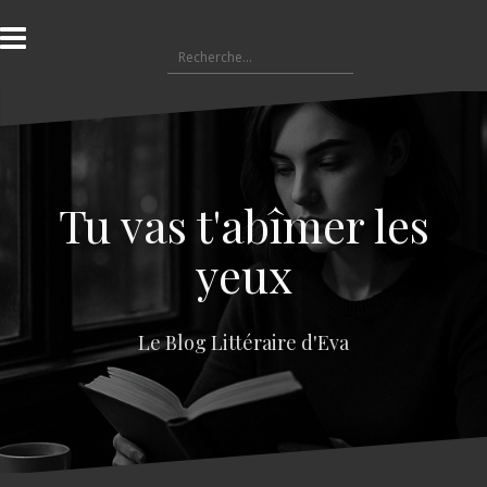
A
l
R
l
e
e
c
r
h
a
e
u
r
c
c
o
Tu vas t'abîmer les
h
n
e
t
yeux
r
e
n
:
u
Le Blog Littéraire d'Eva