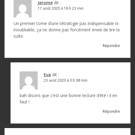
i
Jerome
dit :
o
17 août 2020 à 18 h 23 min
n
Un premier tome d’une tétralogie pas indispensable ni
d
inoubliable, ça ne donne pas forcément envie de lire la
suite.
e
Répondre
l
’
a
Eva
dit :
r
23 août 2020 à 0 h 08 min
t
bah disons que c’est une bonne lecture d’été ! il en
i
faut !
c
Répondre
l
e