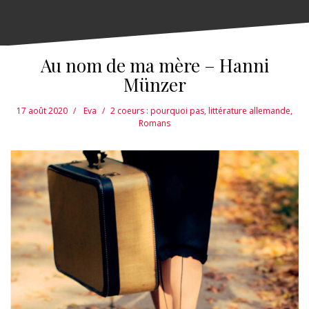
Au nom de ma mère – Hanni
Münzer
17 août 2020
Eva
2 coeurs : pourquoi pas
,
littérature allemande
,
Romans