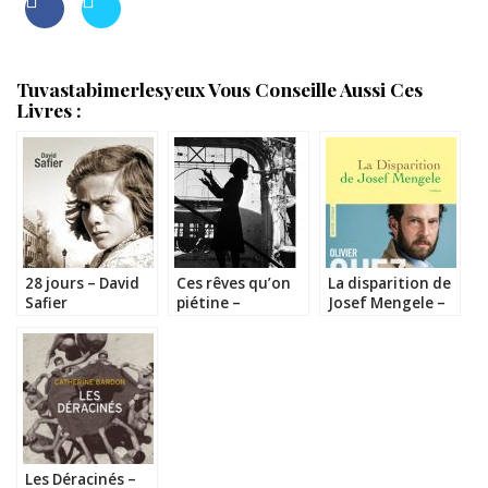
Tuvastabimerlesyeux Vous Conseille Aussi Ces
Livres :
28 jours – David
Ces rêves qu’on
La disparition de
Safier
piétine –
Josef Mengele –
Sébastien Spitzer
Olivier Guez
Les Déracinés –