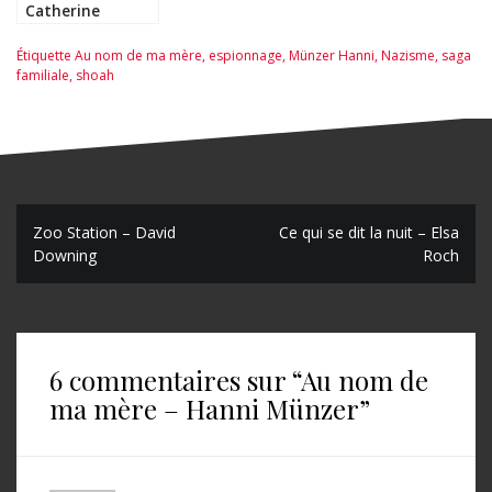
Catherine
Bardon
Étiquette
Au nom de ma mère
,
espionnage
,
Münzer Hanni
,
Nazisme
,
saga
familiale
,
shoah
N
Zoo Station – David
Ce qui se dit la nuit – Elsa
Downing
Roch
a
v
i
6 commentaires sur “
Au nom de
g
ma mère – Hanni Münzer
”
a
t