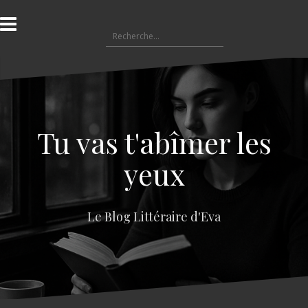
A
l
R
l
e
e
c
r
h
a
e
u
r
c
c
o
Tu vas t'abîmer les
h
n
e
t
yeux
r
e
n
:
u
Le Blog Littéraire d'Eva