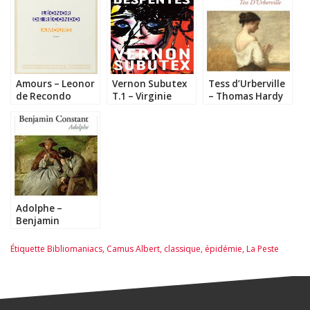
Amours – Leonor
Vernon Subutex
Tess d’Urberville
de Recondo
T.1 – Virginie
– Thomas Hardy
Despentes
Adolphe –
Benjamin
Constant
Étiquette
Bibliomaniacs
,
Camus Albert
,
classique
,
épidémie
,
La Peste