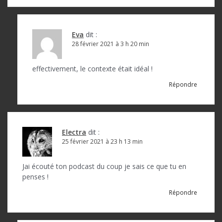
l
’
a
Eva
dit :
28 février 2021 à 3 h 20 min
r
t
effectivement, le contexte était idéal !
i
Répondre
c
l
e
Electra
dit :
25 février 2021 à 23 h 13 min
Jai écouté ton podcast du coup je sais ce que tu en
penses !
Répondre