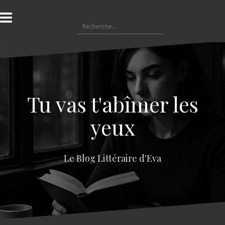
A
l
R
l
e
e
c
r
h
a
e
u
r
c
c
o
Tu vas t'abîmer les
h
n
e
t
yeux
r
e
n
:
u
Le Blog Littéraire d'Eva