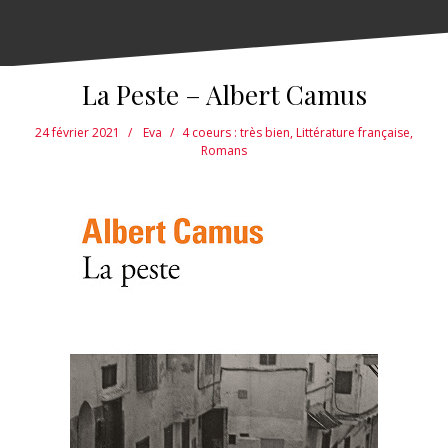
La Peste – Albert Camus
24 février 2021
Eva
4 coeurs : très bien
,
Littérature française
,
Romans