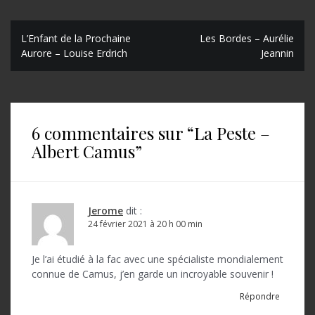
N
L’Enfant de la Prochaine
Les Bordes – Aurélie
Aurore – Louise Erdrich
Jeannin
a
v
i
6 commentaires sur “
La Peste –
g
Albert Camus
”
a
t
i
Jerome
dit :
o
24 février 2021 à 20 h 00 min
n
Je l’ai étudié à la fac avec une spécialiste mondialement
d
connue de Camus, j’en garde un incroyable souvenir !
e
Répondre