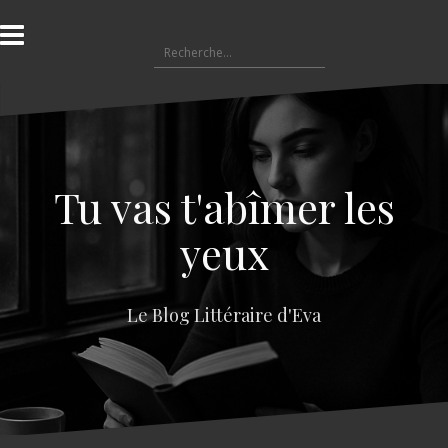
A
l
R
l
e
e
c
r
h
a
e
u
r
c
c
o
Tu vas t'abîmer les
h
n
e
t
yeux
r
e
n
:
u
Le Blog Littéraire d'Eva