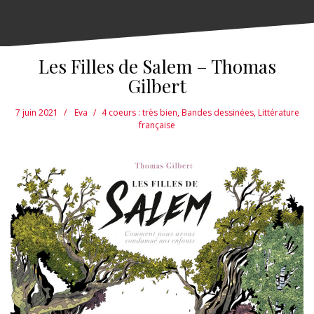
Les Filles de Salem – Thomas
Gilbert
7 juin 2021
Eva
4 coeurs : très bien
,
Bandes dessinées
,
Littérature
française