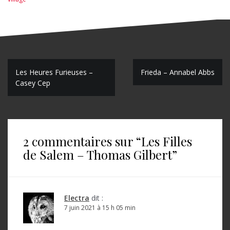
N
Les Heures Furieuses –
Frieda – Annabel Abbs
Casey Cep
a
v
i
2 commentaires sur “
Les Filles
g
de Salem – Thomas Gilbert
”
a
t
i
Electra
dit :
o
7 juin 2021 à 15 h 05 min