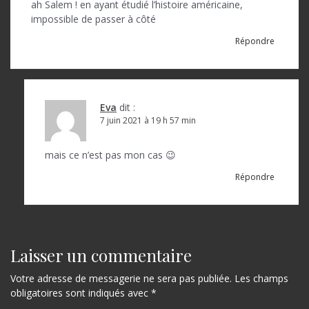
n
ah Salem ! en ayant étudié l’histoire américaine,
d
impossible de passer à côté
e
Répondre
l
’
a
Eva
dit :
7 juin 2021 à 19 h 57 min
r
t
mais ce n’est pas mon cas 😉
i
Répondre
c
l
e
Laisser un commentaire
Votre adresse de messagerie ne sera pas publiée.
Les champs
obligatoires sont indiqués avec
*