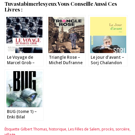
Tuvastabimerlesyeux Vous Conseille Aussi Ces
Livres :
Le Voyage de
Triangle Rose –
Le jour d’avant –
Marcel Grob –
Michel Dufranne
Sorj Chalandon
Philippe Collin et
Sébastien
Goethals
BUG (tome 1) –
Enki Bilal
Étiquette
Gilbert Thomas
,
historique
,
Les Filles de Salem
,
procès
,
sorcière
,
village