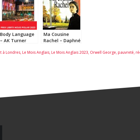
Body Language
Ma Cousine
– AK Turner
Rachel – Daphné
du Maurier
et à Londres
,
Le Mois Anglais
,
Le Mois Anglais 2023
,
Orwell George
,
pauvreté
,
ré