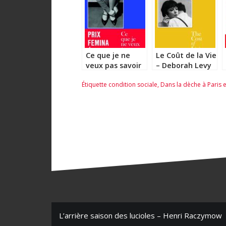
Ce que je ne
Le Coût de la Vie
veux pas savoir
– Deborah Levy
– Deborah Levy
Étiquette
condition sociale
,
Dans la dèche à Paris 
N
L’arrière saison des lucioles – Henri Raczymow