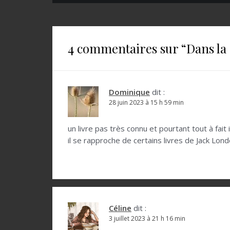
a
v
i
4 commentaires sur “
Dans la
g
a
t
Dominique
dit :
28 juin 2023 à 15 h 59 min
i
o
un livre pas très connu et pourtant tout à fait
il se rapproche de certains livres de Jack Lon
n
d
e
l
Céline
dit :
’
3 juillet 2023 à 21 h 16 min