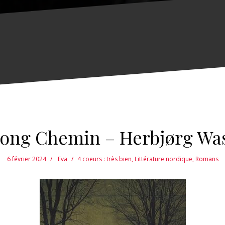
ong Chemin – Herbjørg W
6 février 2024
Eva
4 coeurs : très bien
,
Littérature nordique
,
Romans