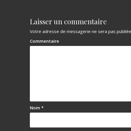
e
l
Laisser un commentaire
’
Votre adresse de messagerie ne sera pas publiée
a
Commentaire
r
t
i
c
l
e
Nom
*