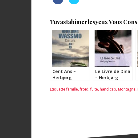
Tuvastabimerlesyeux Vous Consei
Cent Ans –
Le Livre de Dina
Herbjørg
– Herbjørg
Wassmo
Wassmo
Étiquette
famille
,
froid
,
fuite
,
handicap
,
Montagne
,