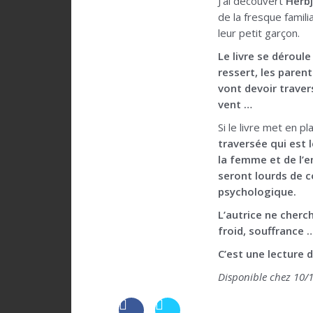
J’ai découvert
Herb
de la fresque famili
leur petit garçon.
Le livre se déroul
ressert, les parent
vont devoir traver
vent …
Si le livre met en 
traversée qui est 
la femme et de l’e
seront lourds de c
psychologique.
L’autrice ne cherch
froid, souffrance 
C’est une lecture 
Disponible chez 10/