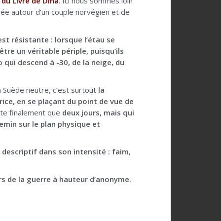
e du Livre de Dina
. Ici nous sommes loin
ée autour d’un couple norvégien et de
t résistante : lorsque l’étau se
tre un véritable périple, puisqu’ils
qui descend à -30, de la neige, du
n Suède neutre, c’est surtout
la
rice, en se plaçant du point de vue de
sente finalement que
deux jours, mais qui
emin sur le plan physique et
 descriptif dans son intensité : faim,
urs de la guerre à hauteur d’anonyme.