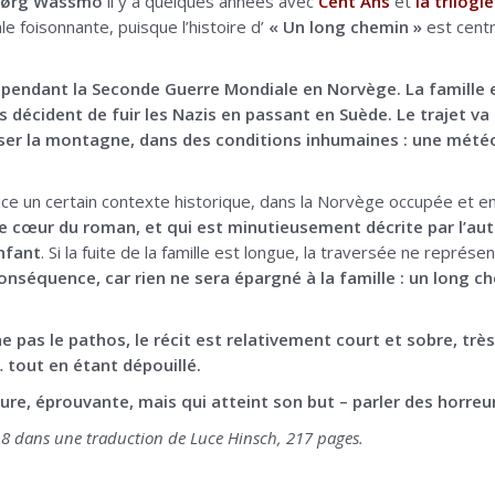
jørg Wassmo
il y a quelques années avec
Cent Ans
et
la trilogi
ale foisonnante, puisque l’histoire d’
« Un long chemin »
est centr
e pendant la Seconde Guerre Mondiale en Norvège. La famille es
s décident de fuir les Nazis en passant en Suède. Le trajet va ê
ser la montagne, dans des conditions inhumaines : une météo 
place un certain contexte historique, dans la Norvège occupée et e
le cœur du roman, et qui est minutieusement décrite par l’aut
nfant
. Si la fuite de la famille est longue, la traversée ne repré
onséquence, car rien ne sera épargné à la famille : un long ch
e pas le pathos, le récit est relativement court et sobre, très
… tout en étant dépouillé.
dure, éprouvante, mais qui atteint son but – parler des horre
18 dans une traduction de Luce Hinsch, 217 pages.