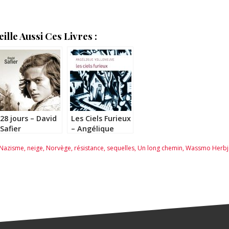
lle Aussi Ces Livres :
28 jours – David
Les Ciels Furieux
Safier
– Angélique
Villeneuve
Nazisme
,
neige
,
Norvège
,
résistance
,
sequelles
,
Un long chemin
,
Wassmo Herbj