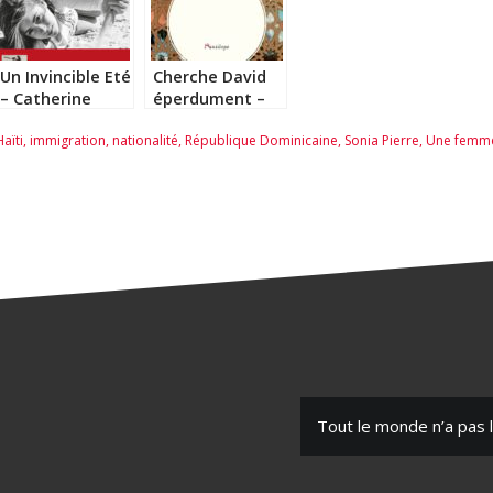
Un Invincible Eté
Cherche David
– Catherine
éperdument –
Bardon
Paule Darmon
Haïti
,
immigration
,
nationalité
,
République Dominicaine
,
Sonia Pierre
,
Une femm
Tout le monde n’a pas l