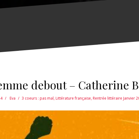
emme debout – Catherine 
24
Eva
3 coeurs : pas mal
,
Littérature française
,
Rentrée littéraire Janvier 