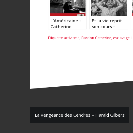
L’Américaine –
Et la vie reprit
Catherine
son cours –
Bardon
Catherine
Étiquette
activisme
,
Bardon Catherine
,
esclavage
,
Bardon
N
La Vengeance des Cendres – Harald Gilbers
a