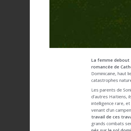
La femme debout du
romancée de Cath
Dominicaine, haut l
catastrophes nature
Les parents de Soni
d’autres Haïtiens, 
intelligence rare, e
venant d’un campem
travail de ces tra
grands combats se
nés sur le sol dom