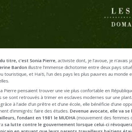
 titre, c’est Sonia Pierre
, activiste dont, je l’avoue, je n’avai
erine Bardon
illustre l’immense dichotomie entre deux pays situé
ieu touristique, et Haïti, l’un des pays les plus pauvres au monde
lles.
a Pierre pensaient trouver une vie plus confortable en Républiq
ils se sont retrouvés à trimer en esclaves modernes sur une plant
t grâce à l’aide d’un prêtre et d’une école, elle bénéficie d’une o
ent d’immigrés: faire des études.
Devenue avocate, elle va se 
vailleurs, fondant en 1981 le MUDHA
(mouvement des femmes dom
ra
sa lutte contre le gouvernement lorsque celui-ci révoquera
inicain en arguant que leurs parents travailleurs haïtiens ét