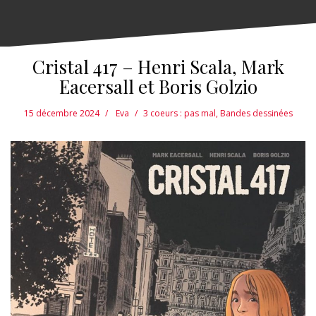
Cristal 417 – Henri Scala, Mark
Eacersall et Boris Golzio
15 décembre 2024
Eva
3 coeurs : pas mal
,
Bandes dessinées