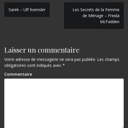
N
Sarek – Ulf Kvensler
Les Secrets de la Femme
de Ménage – Freida
a
McFadden
v
i
g
Laisser un commentaire
a
Votre adresse de messagerie ne sera pas publiée.
Les champs
obligatoires sont indiqués avec
*
t
Commentaire
i
o
n
d
e
l