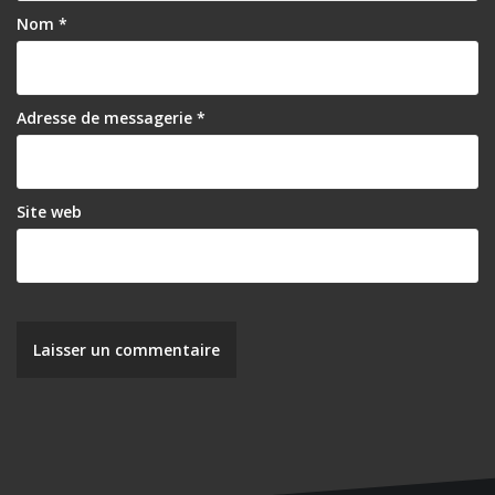
’
Nom
*
a
r
Adresse de messagerie
*
t
i
c
Site web
l
e