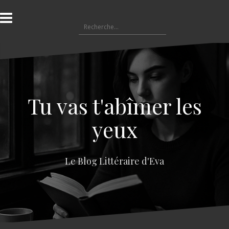
A
l
R
l
e
e
c
r
h
a
e
u
r
c
c
o
Tu vas t'abîmer les
h
n
e
t
yeux
r
e
n
:
u
Le Blog Littéraire d'Eva