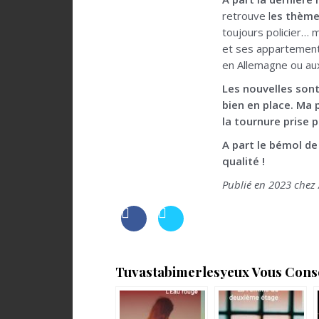
retrouve l
es thèmes
toujours policier… m
et ses appartements
en Allemagne ou au
Les nouvelles sont
bien en place. Ma 
la tournure prise pa
A part le bémol de
qualité !
Publié en 2023 chez 
Tuvastabimerlesyeux Vous Consei