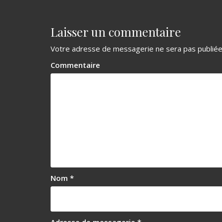
a
v
Laisser un commentaire
i
g
Votre adresse de messagerie ne sera pas publiée
a
Commentaire
t
i
o
n
d
e
Nom
*
l
’
a
Adresse de messagerie
*