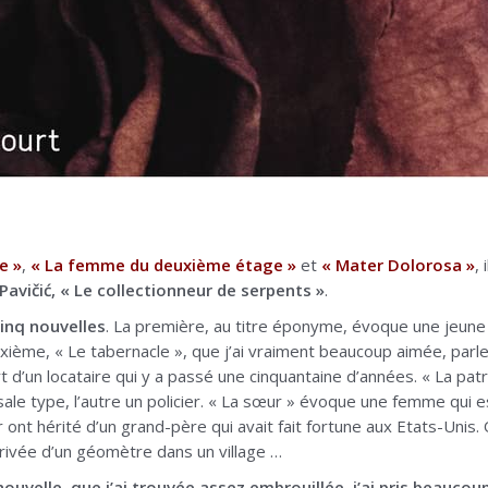
e »
,
« La femme du deuxième étage »
et
« Mater Dolorosa »
,
 Pavičić, « Le collectionneur de serpents »
.
inq nouvelles
. La première, au titre éponyme, évoque une jeune
xième, « Le tabernacle », que j’ai vraiment beaucoup aimée, par
rt d’un locataire qui y a passé une cinquantaine d’années. « La pat
 sale type, l’autre un policier. « La sœur » évoque une femme qui es
 ont hérité d’un grand-père qui avait fait fortune aux Etats-Unis. 
rivée d’un géomètre dans un village …
nouvelle, que j’ai trouvée assez embrouillée, j’ai pris beaucoup 