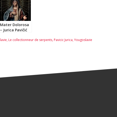
Mater Dolorosa
– Jurica Pavičić
lavie
,
Le collectionneur de serpents
,
Pavicic Jurica
,
Yougoslavie