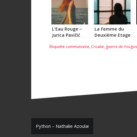
L’Eau Rouge –
La Femme du
Jurica Pavičić
Deuxième Etage
– Jurica Pavičić
Étiquette
communisme
,
Croatie
,
guerre de Yougos
N
Python – Nathalie Azoulai