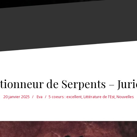
tionneur de Serpents – Juri
20 janvier 2025
Eva
5 coeurs : excellent
,
Littérature de l'Est
,
Nouvelles