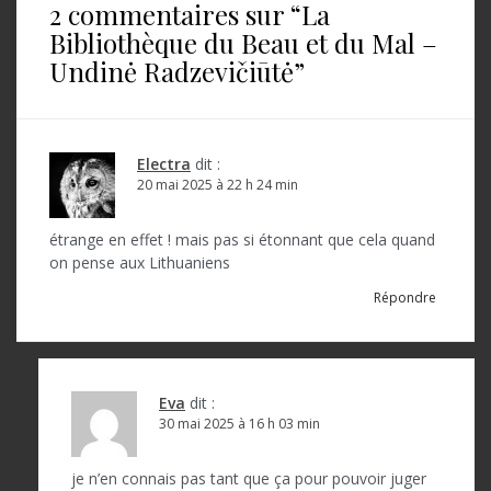
2 commentaires sur “
La
g
Bibliothèque du Beau et du Mal –
a
Undinė Radzevičiūtė
”
t
i
o
Electra
dit :
20 mai 2025 à 22 h 24 min
n
d
étrange en effet ! mais pas si étonnant que cela quand
on pense aux Lithuaniens
e
Répondre
l
’
a
Eva
dit :
r
30 mai 2025 à 16 h 03 min
t
je n’en connais pas tant que ça pour pouvoir juger