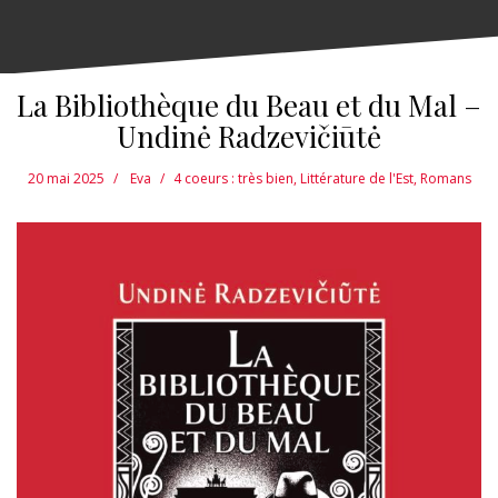
La Bibliothèque du Beau et du Mal –
Undinė Radzevičiūtė
20 mai 2025
Eva
4 coeurs : très bien
,
Littérature de l'Est
,
Romans