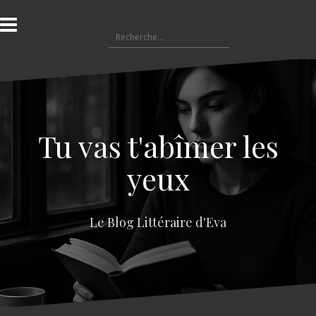
A
l
R
l
e
e
c
r
h
a
e
u
r
c
c
o
Tu vas t'abîmer les
h
n
e
t
yeux
r
e
n
:
u
Le Blog Littéraire d'Eva