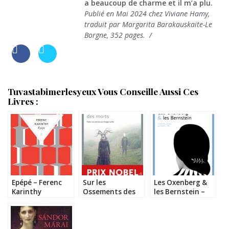
a beaucoup de charme et il m’a plu.
Publié en Mai 2024 chez Viviane Hamy,
traduit par Margarita Barakauskaite-Le
Borgne
, 352 pages.
Tuvastabimerlesyeux Vous Conseille Aussi Ces
Livres :
Epépé – Ferenc
Sur les
Les Oxenberg &
Karinthy
Ossements des
les Bernstein –
Morts – Olga
Catalin Mihuleac
Tokarczuk