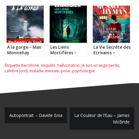
A la gorge – Max
Les Liens
La Vie Secrète des
Monnehay
Mortifères –
Ecrivains –
Sophie Lebarbier
Guillaume Musso
et Miles Hyman
Étiquette
Barcelone
,
enquête
,
hallucination
,
Je suis un ange perdu
,
Lafebre Jordi
,
maladie mentale
,
polar
,
psychologue
N
Autoportrait – Davide Enia
La Couleur de l’Eau – James
McBride
a
v