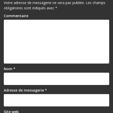
t
Votre adresse de messagerie ne sera pas publiée.
Les champs
obligatoires sont indiqués avec
*
i
Commentaire
c
l
e
Nom
*
Adresse de messagerie
*
Site web