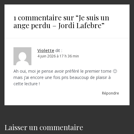
i
1 commentaire sur “
Je suis un
g
ange perdu – Jordi Lafebre
”
a
t
i
Violette
dit :
o
4 juin 2026 à 17 h 36 min
n
Ah oui, moi je pense avoir préféré le premier tome 🙂
d
mais j’ai encore une fois pris beaucoup de plaisir à
cette lecture !
e
Répondre
l
’
a
r
Laisser un commentaire