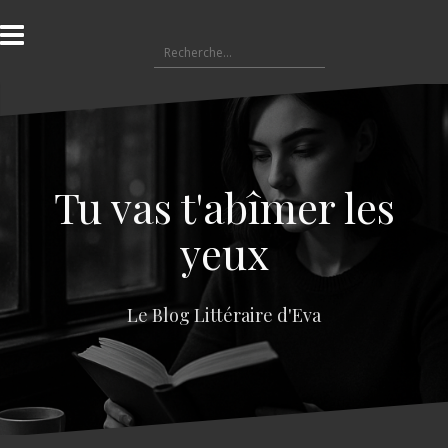
A
l
R
l
e
e
c
r
h
a
e
u
r
c
c
o
Tu vas t'abîmer les
h
n
e
t
yeux
r
e
n
:
u
Le Blog Littéraire d'Eva