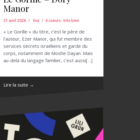
Manor
21 avril 2026
Eva
4 coeurs : très bien
« Le Gorille » du titre, c’est le père de
l’auteur, Ezer Manor, qui fut membre des
services secrets israéliens et garde du
corps, notamment de Moshe Dayan. Mais
au-delà du langage familier, c’est aussi[…]
Lire la suite →