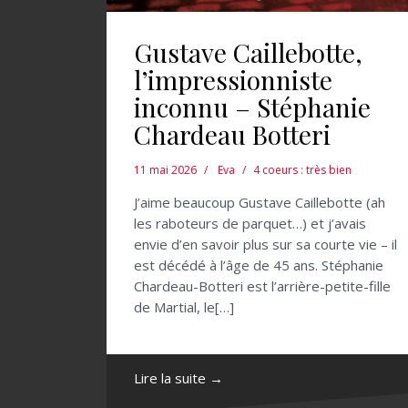
Gustave Caillebotte,
l’impressionniste
inconnu – Stéphanie
Chardeau Botteri
11 mai 2026
Eva
4 coeurs : très bien
J’aime beaucoup Gustave Caillebotte (ah
les raboteurs de parquet…) et j’avais
envie d’en savoir plus sur sa courte vie – il
est décédé à l’âge de 45 ans. Stéphanie
Chardeau-Botteri est l’arrière-petite-fille
de Martial, le[…]
Lire la suite →