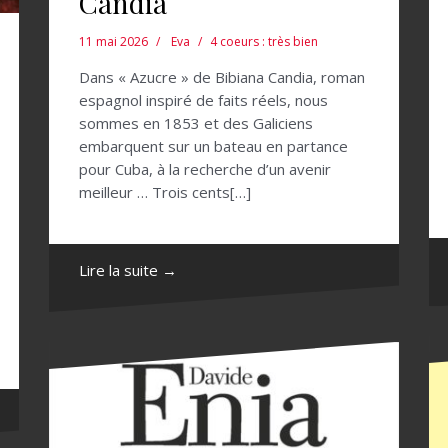
Candia
11 mai 2026
Eva
4 coeurs : très bien
Dans « Azucre » de Bibiana Candia, roman
espagnol inspiré de faits réels, nous
sommes en 1853 et des Galiciens
embarquent sur un bateau en partance
pour Cuba, à la recherche d’un avenir
meilleur … Trois cents[…]
Lire la suite →