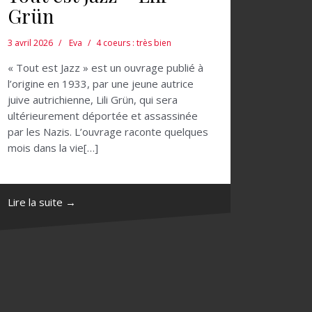
Grün
3 avril 2026
Eva
4 coeurs : très bien
« Tout est Jazz » est un ouvrage publié à
l’origine en 1933, par une jeune autrice
juive autrichienne, Lili Grün, qui sera
ultérieurement déportée et assassinée
par les Nazis. L’ouvrage raconte quelques
mois dans la vie[…]
Lire la suite →