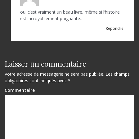
t
oui c’est vraiment un beau livre, même si l’histoire
i
est incroyablement poignante…
c
Répondre
l
e
Laisser un commentaire
Votre adresse de messagerie ne sera pas publiée.
Les champs
obligatoires sont indiqués avec
*
Commentaire