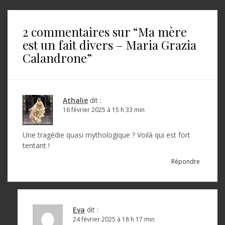
v
i
2 commentaires sur “
Ma mère
g
est un fait divers – Maria Grazia
a
Calandrone
”
t
i
o
Athalie
dit :
16 février 2025 à 15 h 33 min
n
d
Une tragédie quasi mythologique ? Voilà qui est fort
tentant !
e
Répondre
l
’
a
Eva
dit :
r
24 février 2025 à 18 h 17 min