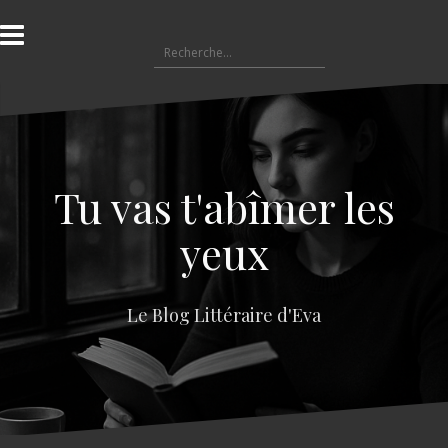
A
l
R
l
e
e
c
r
h
a
e
u
r
c
c
o
Tu vas t'abîmer les
h
n
e
t
yeux
r
e
n
:
u
Le Blog Littéraire d'Eva