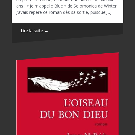
ans : « Je m’appelle Blue » de Solomonica de Winter.
J’avais repéré ce roman dès sa sortie, puisque[…]
Lire la suite →