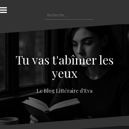
A
l
R
l
e
e
c
r
h
a
e
u
r
c
c
o
Tu vas t'abîmer les
h
n
e
t
yeux
r
e
n
:
u
Le Blog Littéraire d'Eva