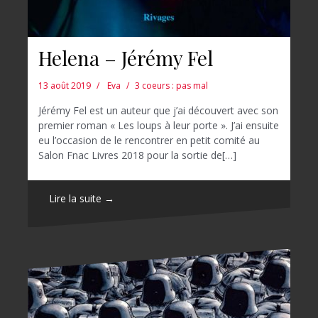
Helena – Jérémy Fel
13 août 2019
Eva
3 coeurs : pas mal
Jérémy Fel est un auteur que j’ai découvert avec son
premier roman « Les loups à leur porte ». J’ai ensuite
eu l’occasion de le rencontrer en petit comité au
Salon Fnac Livres 2018 pour la sortie de[…]
Lire la suite →