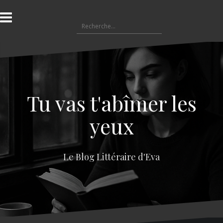
A
l
R
l
e
e
c
r
h
a
e
u
r
c
c
o
Tu vas t'abîmer les
h
n
e
t
yeux
r
e
n
:
u
Le Blog Littéraire d'Eva