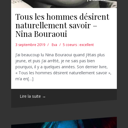
Tous les hommes désirent
naturellement savoir –
Nina Bouraoui
3 septembre 2019
Eva
5 coeurs : excellent
J’ai beaucoup lu Nina Bouraoui quand j’étais plus
jeune, et puis j’ai arrêté, je ne sais pas bien
pourquoi, il y a quelques années. Son dernier livre,
« Tous les hommes désirent naturellement savoir »,
m’a en[…]
Lire la suite →