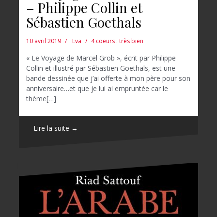
– Philippe Collin et
Sébastien Goethals
10 avril 2019
Eva
4 coeurs : très bien
« Le Voyage de Marcel Grob », écrit par Philippe
Collin et illustré par Sébastien Goethals, est une
bande dessinée que j’ai offerte à mon père pour son
anniversaire…et que je lui ai empruntée car le
thème[…]
Lire la suite →