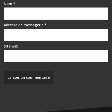
Nom
*
l
’
a
Adresse de messagerie
*
r
t
i
Site web
c
l
e