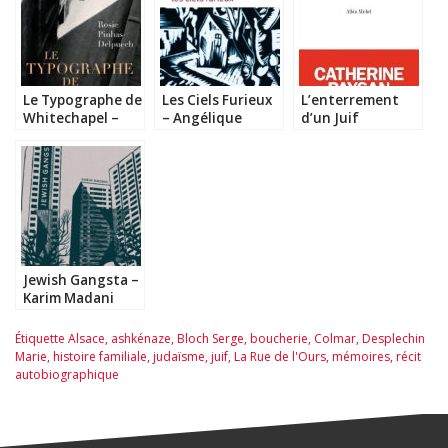
Le Typographe de
Les Ciels Furieux
L’enterrement
Whitechapel –
– Angélique
d’un Juif
Rosie Pinhas
Villeneuve
hongrois –
Delpuech
Catherine Paysan
Jewish Gangsta –
Karim Madani
Étiquette
Alsace
,
ashkénaze
,
Bloch Serge
,
boucherie
,
Colmar
,
Desplechin
Marie
,
histoire familiale
,
judaïsme
,
juif
,
La Rue de l'Ours
,
mémoires
,
récit
autobiographique