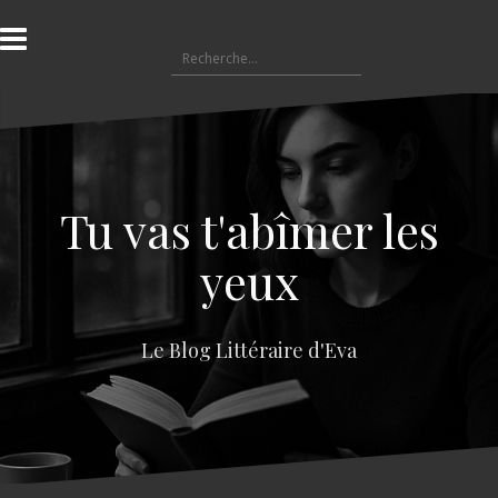
A
l
R
l
e
e
c
r
h
a
e
u
r
c
c
o
Tu vas t'abîmer les
h
n
e
t
yeux
r
e
n
:
u
Le Blog Littéraire d'Eva