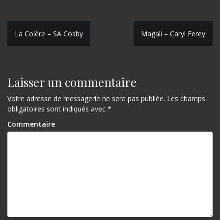
N
La Colère – SA Cosby
Magali – Caryl Ferey
a
v
Laisser un commentaire
i
g
Votre adresse de messagerie ne sera pas publiée.
Les champs
obligatoires sont indiqués avec
*
a
Commentaire
t
i
o
n
d
e