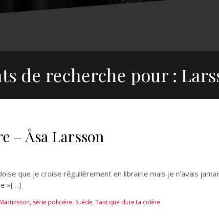
ats de recherche pour :
Lars
re – Åsa Larsson
ise que je croise régulièrement en librairie mais je n’avais jamais
re »[…]
Martinsson
,
série policière
,
Suède
,
Tant que dure ta colère