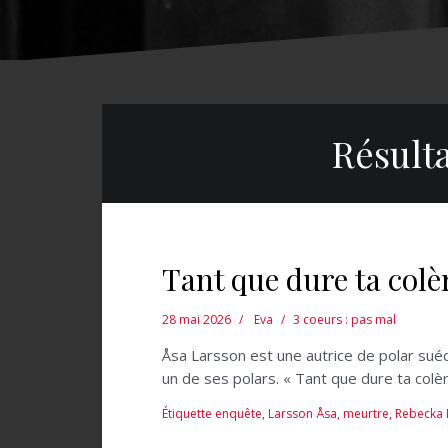
Résult
Tant que dure ta colè
28 mai 2026
Eva
3 coeurs : pas mal
Åsa Larsson est une autrice de polar suédo
un de ses polars. « Tant que dure ta colè
Étiquette
enquête
,
Larsson Åsa
,
meurtre
,
Rebecka 