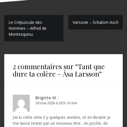
N
Le Crépuscule des
Varsovie – Schalom Asch
Hommes – Alfred de
a
Montesquiou
v
i
g
2 commentaires sur “
Tant que
a
dure ta colère – Åsa Larsson
”
t
i
o
Brigitte
dit :
30 mai 2026 à 20 h 16 min
n
d
J’ai lu cette série il y quelques années, et en librairie je
me laisse tenter par un nouveau titre , en poche, de