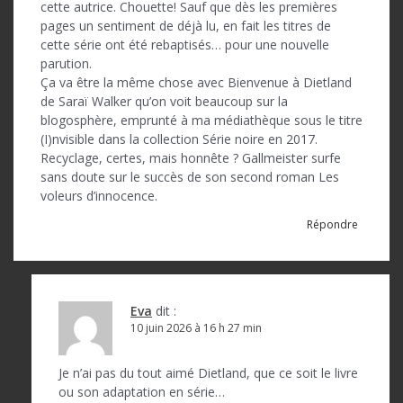
e
cette autrice. Chouette! Sauf que dès les premières
l
pages un sentiment de déjà lu, en fait les titres de
cette série ont été rebaptisés… pour une nouvelle
’
parution.
Ça va être la même chose avec Bienvenue à Dietland
a
de Saraï Walker qu’on voit beaucoup sur la
r
blogosphère, emprunté à ma médiathèque sous le titre
(I)nvisible dans la collection Série noire en 2017.
t
Recyclage, certes, mais honnête ? Gallmeister surfe
i
sans doute sur le succès de son second roman Les
voleurs d’innocence.
c
Répondre
l
e
Eva
dit :
10 juin 2026 à 16 h 27 min
Je n’ai pas du tout aimé Dietland, que ce soit le livre
ou son adaptation en série…