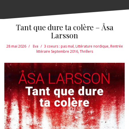
Tant que dure ta colère – Åsa
Larsson
28 mai 2026
Eva
3 coeurs : pas mal
,
Littérature nordique
,
Rentrée
littéraire Septembre 2016
,
Thrillers