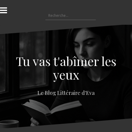
A
l
R
l
e
e
c
r
h
a
e
u
r
c
c
o
Tu vas t'abîmer les
h
n
e
t
yeux
r
e
n
:
u
Le Blog Littéraire d'Eva