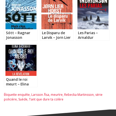
Sótt – Ragnar
Le Disparu de
Les Parias –
Jonasson
Larvik – Jorn Lier
Arnaldur
Horst
Indridason
Quand le roi
meurt – Elina
Backman
Étiquette
enquête
,
Larsson Åsa
,
meurtre
,
Rebecka Martinsson
,
série
policière
,
Suède
,
Tant que dure ta colère