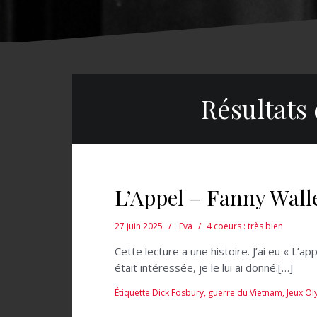
Résultats
L’Appel – Fanny Wall
27 juin 2025
Eva
4 coeurs : très bien
Cette lecture a une histoire. J’ai eu « L
était intéressée, je le lui ai donné.[…]
Étiquette
Dick Fosbury
,
guerre du Vietnam
,
Jeux O