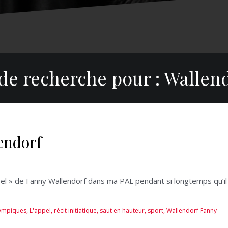
 de recherche pour :
Wallen
endorf
’appel » de Fanny Wallendorf dans ma PAL pendant si longtemps qu’i
lympiques
,
L'appel
,
récit initiatique
,
saut en hauteur
,
sport
,
Wallendorf Fanny