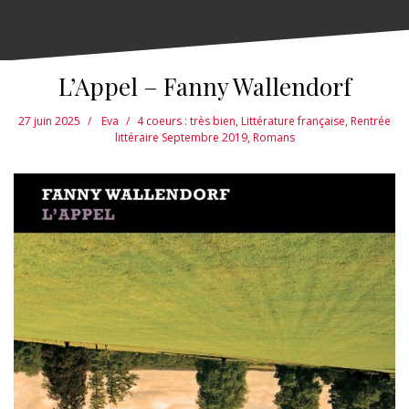
L’Appel – Fanny Wallendorf
27 juin 2025
Eva
4 coeurs : très bien
,
Littérature française
,
Rentrée
littéraire Septembre 2019
,
Romans