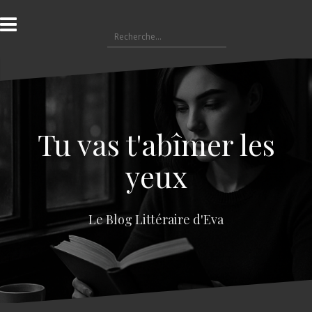
A
l
R
l
e
e
c
r
h
a
e
u
r
c
c
o
Tu vas t'abîmer les
h
n
e
t
yeux
r
e
n
:
u
Le Blog Littéraire d'Eva