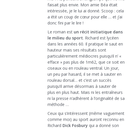
faisait plus envie. Mon amie Béa était
intéressée, je le lui ai donné. Scoop : cela
a été un coup de cœur pour elle … et j’ai
donc fini par le lire !
Le roman est
un récit initiatique dans
le milieu du sport
. Richard est lycéen
dans les années 60. Il pratique le saut en
hauteur mais ses résultats sont
particulièrement médiocres puisqu’il n’ «
efface » pas plus de 1m62, que ce soit en
ciseaux ou en rouleau ventral. Un jour,
un peu par hasard, il se met à sauter en
rouleau dorsal… et c’est un succès
puisqu’il arrive désormais à sauter de
plus en plus haut. Mais ni les entraîneurs
ni la presse n’adhèrent à l’originalité de sa
méthode …
Ceux qui s’intéressent (même vaguement
comme moi) au sport auront reconnu en
Richard
Dick Fosbury
qui a donné son