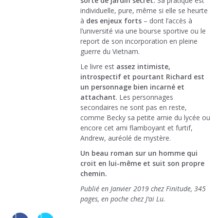
sorte de jardin secret.
Sa pratique est
individuelle, pure, même si elle se heurte
à
des enjeux forts
– dont l’accès à
l’université via une bourse sportive ou le
report de son incorporation en pleine
guerre du Vietnam.
Le livre est
assez intimiste,
introspectif et pourtant Richard est
un personnage bien incarné et
attachant
. Les personnages
secondaires ne sont pas en reste,
comme Becky sa petite amie du lycée ou
encore cet ami flamboyant et furtif,
Andrew, auréolé de mystère.
Un beau roman sur un homme qui
croit en lui-même et suit son propre
chemin.
Publié en Janvier 2019 chez Finitude, 345
pages, en poche chez J’ai Lu.