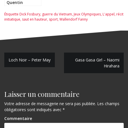
Quentin
Étiquette
Dick Fosbury
,
guerre du Vietnam
,
Jeux Olympiques
,
L'appel
,
récit
initiatique
,
saut en hauteur
,
sport
,
Wallendorf Fanny
N
Loch Noir – Peter May
Gasa Gasa Girl – Naomi
Hirahara
a
v
i
Laisser un commentaire
g
Votre adresse de messagerie ne sera pas publiée.
Les champs
a
obligatoires sont indiqués avec
*
t
Commentaire