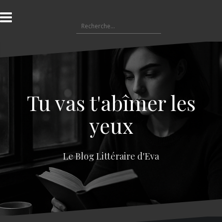
A
l
R
l
e
e
c
r
h
a
e
u
r
c
c
o
Tu vas t'abîmer les
h
n
e
t
yeux
r
e
n
:
u
Le Blog Littéraire d'Eva