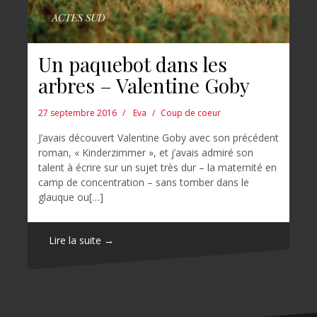
Un paquebot dans les
arbres – Valentine Goby
27 septembre 2016
Eva
Coup de coeur
J’avais découvert Valentine Goby avec son précédent
roman, « Kinderzimmer », et j’avais admiré son
talent à écrire sur un sujet très dur – la maternité en
camp de concentration – sans tomber dans le
glauque ou[…]
Lire la suite →