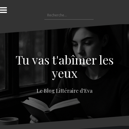
A
l
R
l
e
e
c
r
h
a
e
u
r
c
c
o
Tu vas t'abîmer les
h
n
e
t
yeux
r
e
n
:
u
Le Blog Littéraire d'Eva