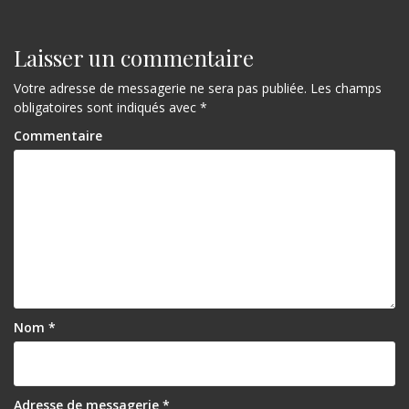
v
i
Laisser un commentaire
g
Votre adresse de messagerie ne sera pas publiée.
Les champs
a
obligatoires sont indiqués avec
*
t
Commentaire
i
o
n
d
e
l
Nom
*
’
a
Adresse de messagerie
*