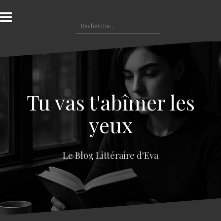
A
l
R
l
e
e
c
r
h
a
e
u
r
c
c
o
Tu vas t'abîmer les
h
n
e
t
yeux
r
e
n
:
u
Le Blog Littéraire d'Eva