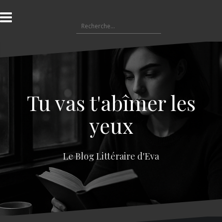
A
l
R
l
e
e
c
r
h
a
e
u
r
c
c
o
Tu vas t'abîmer les
h
n
e
t
yeux
r
e
n
:
u
Le Blog Littéraire d'Eva