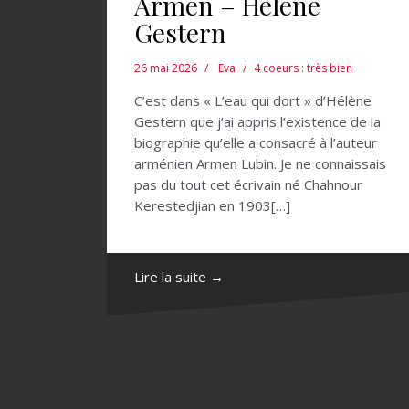
Armen – Hélène
Gestern
26 mai 2026
Eva
4 coeurs : très bien
C’est dans « L’eau qui dort » d’Hélène
Gestern que j’ai appris l’existence de la
biographie qu’elle a consacré à l’auteur
arménien Armen Lubin. Je ne connaissais
pas du tout cet écrivain né Chahnour
Kerestedjian en 1903[…]
Lire la suite →