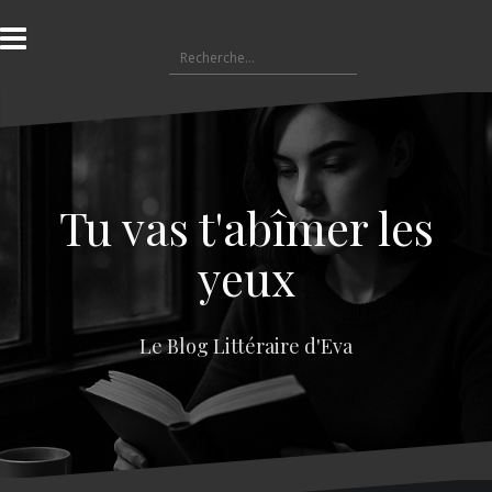
A
l
R
l
e
e
c
r
h
a
e
u
r
c
c
o
Tu vas t'abîmer les
h
n
e
t
yeux
r
e
n
:
u
Le Blog Littéraire d'Eva