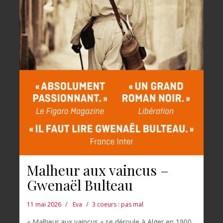
Malheur aux vaincus –
Gwenaël Bulteau
11 mai 2026
Eva
3 coeurs : pas mal
« Malheur aux vaincus » se déroule à Alger en 1900.