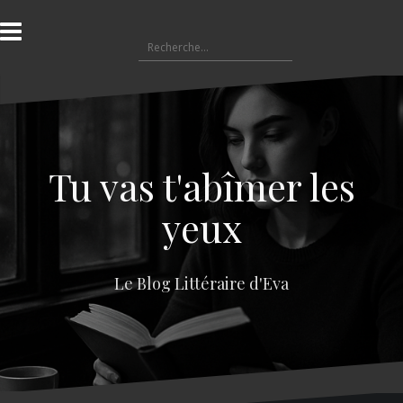
A
l
R
l
e
e
c
r
h
a
e
u
r
c
c
o
Tu vas t'abîmer les
h
n
e
t
yeux
r
e
n
:
u
Le Blog Littéraire d'Eva