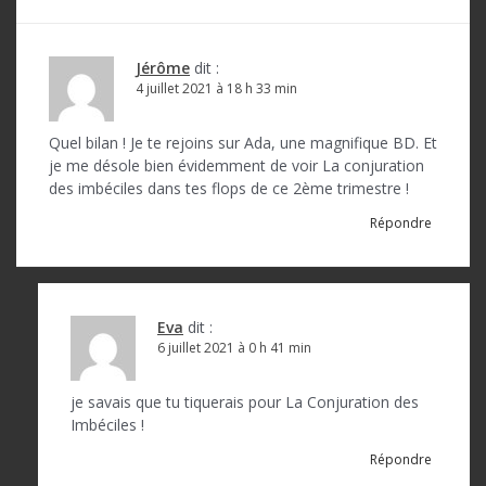
t
i
o
Jérôme
dit :
4 juillet 2021 à 18 h 33 min
n
d
Quel bilan ! Je te rejoins sur Ada, une magnifique BD. Et
je me désole bien évidemment de voir La conjuration
e
des imbéciles dans tes flops de ce 2ème trimestre !
l
Répondre
’
a
r
Eva
dit :
6 juillet 2021 à 0 h 41 min
t
i
je savais que tu tiquerais pour La Conjuration des
c
Imbéciles !
l
Répondre