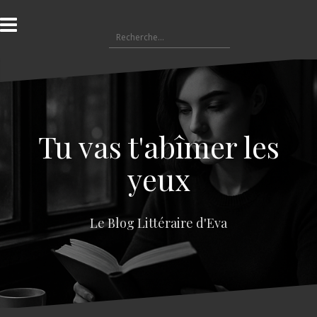
A
l
R
l
e
e
c
r
h
a
e
u
r
c
c
o
Tu vas t'abîmer les
h
n
e
t
yeux
r
e
n
:
u
Le Blog Littéraire d'Eva