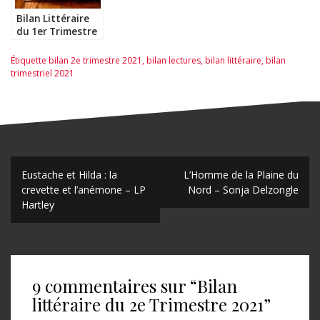
Bilan Littéraire
du 1er Trimestre
2020
Étiquette
bilan 2e trimestre 2021
,
bilan lectures
,
bilan littéraire
,
bilan
trimestriel 2021
N
Eustache et Hilda : la
L’Homme de la Plaine du
crevette et l’anémone – LP
Nord – Sonja Delzongle
a
Hartley
v
i
g
9 commentaires sur “
Bilan
a
littéraire du 2e Trimestre 2021
”