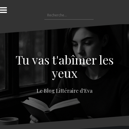
A
l
R
l
e
e
c
r
h
a
e
u
r
c
c
o
Tu vas t'abîmer les
h
n
e
t
yeux
r
e
n
:
u
Le Blog Littéraire d'Eva