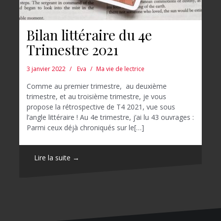
Bilan littéraire du 4e
Trimestre 2021
3 janvier 2022
Eva
Ma vie de lectrice
Comme au premier trimestre, au deuxième
trimestre, et au troisième trimestre, je vous
propose la rétrospective de T4 2021, vue sous
l’angle littéraire ! Au 4e trimestre, j’ai lu 43 ouvrages :
Parmi ceux déjà chroniqués sur le[…]
Lire la suite →