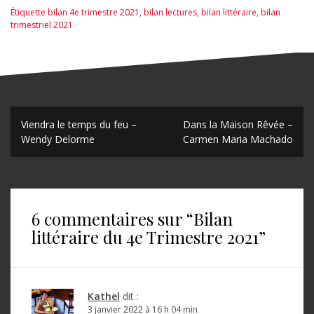
Étiquette
bilan 4e trimestre 2021
,
bilan lectures
,
bilan littéraire
,
bilan
trimestriel 2021
N
Viendra le temps du feu –
Dans la Maison Rêvée –
Wendy Delorme
Carmen Maria Machado
a
v
i
6 commentaires sur “
Bilan
g
littéraire du 4e Trimestre 2021
”
a
t
i
Kathel
dit :
3 janvier 2022 à 16 h 04 min