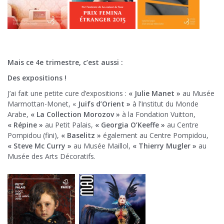
Mais ce 4e trimestre, c’est aussi :
Des expositions !
J’ai fait une petite cure d’expositions :
« Julie Manet »
au Musée
Marmottan-Monet, «
Juifs d’Orient »
à l’Institut du Monde
Arabe,
« La Collection Morozov »
à la Fondation Vuitton,
« Répine »
au Petit Palais,
« Georgia O’Keeffe »
au Centre
Pompidou (fini),
« Baselitz »
également au Centre Pompidou,
« Steve Mc Curry »
au Musée Maillol,
« Thierry Mugler »
au
Musée des Arts Décoratifs.