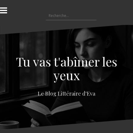
A
l
R
l
e
e
c
r
h
a
e
u
r
c
c
o
Tu vas t'abîmer les
h
n
e
t
yeux
r
e
n
:
u
Le Blog Littéraire d'Eva