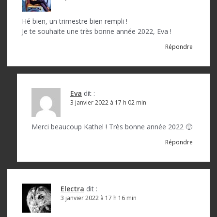
o
n
Hé bien, un trimestre bien rempli !
d
Je te souhaite une très bonne année 2022, Eva !
e
Répondre
l
’
a
Eva
dit :
3 janvier 2022 à 17 h 02 min
r
t
Merci beaucoup Kathel ! Très bonne année 2022 🙂
i
Répondre
c
l
e
Electra
dit :
3 janvier 2022 à 17 h 16 min