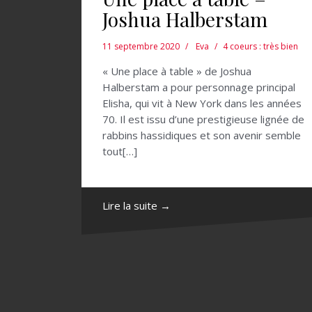
Joshua Halberstam
11 septembre 2020
Eva
4 coeurs : très bien
« Une place à table » de Joshua
Halberstam a pour personnage principal
Elisha, qui vit à New York dans les années
70. Il est issu d’une prestigieuse lignée de
rabbins hassidiques et son avenir semble
tout[…]
Lire la suite →