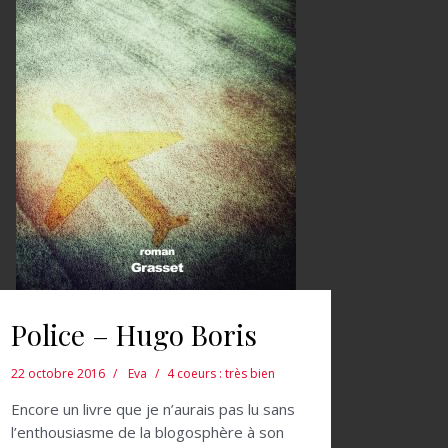
Police – Hugo Boris
22 octobre 2016
Eva
4 coeurs : très bien
Encore un livre que je n’aurais pas lu sans
l’enthousiasme de la blogosphère à son