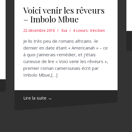
Voici venir les rêveurs
– Imbolo Mbue
22 décembre 2016
Eva
4 coeurs : très bien
Je lis très peu de romans africains -le
dernier en date étant « Americanah » – ce
à quoi j’aimerais remédier, et j’étais
curieuse de lire « Voici venir les rêveurs »,
premier roman camerounais écrit par
Imbolo Mbue,[…]
Lire la suite →