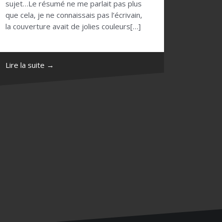
sujet…Le résumé ne me parlait pas plus
que cela, je ne connaissais pas l’écrivain,
la couverture avait de jolies couleurs[…]
Lire la suite →