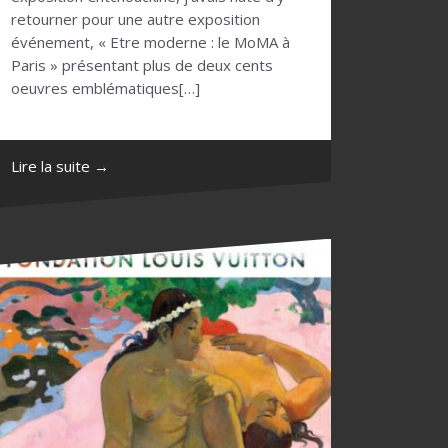
retourner pour une autre exposition
événement, « Etre moderne : le MoMA à
Paris » présentant plus de deux cents
oeuvres emblématiques[…]
Lire la suite →