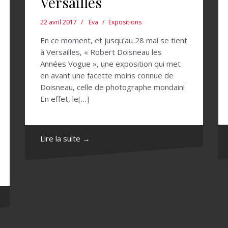
Versailles
22 avril 2017
Eva
Expositions
En ce moment, et jusqu’au 28 mai se tient
à Versailles, « Robert Doisneau les
Années Vogue », une exposition qui met
en avant une facette moins connue de
Doisneau, celle de photographe mondain!
En effet, le[…]
Lire la suite →