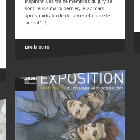
Inspirant. Les treize membres du jury se
sont réunis mardi dernier, le 27 mars
après-midi afin de délibérer et d’élire le
lauréat[…]
Lire la suite →