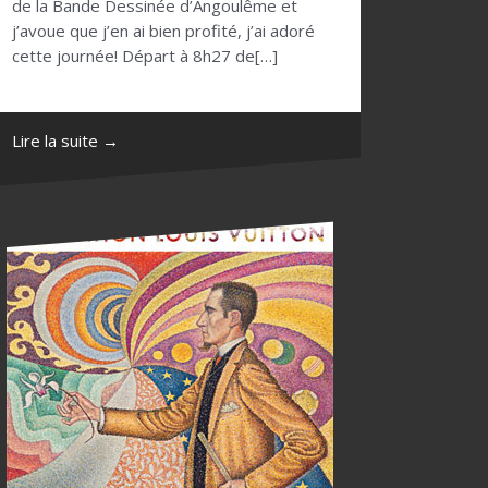
de la Bande Dessinée d’Angoulême et
j’avoue que j’en ai bien profité, j’ai adoré
cette journée! Départ à 8h27 de[…]
Lire la suite →