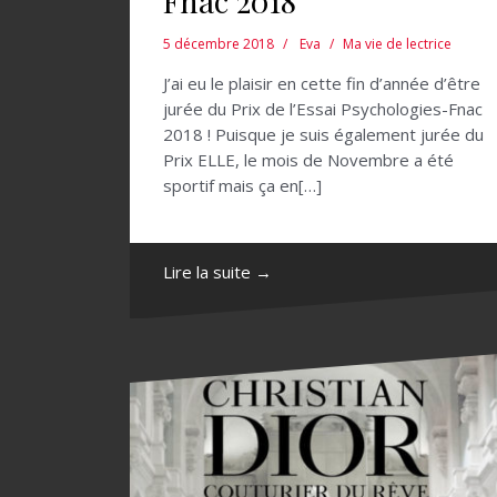
Fnac 2018
5 décembre 2018
Eva
Ma vie de lectrice
J’ai eu le plaisir en cette fin d’année d’être
jurée du Prix de l’Essai Psychologies-Fnac
2018 ! Puisque je suis également jurée du
Prix ELLE, le mois de Novembre a été
sportif mais ça en[…]
Lire la suite →