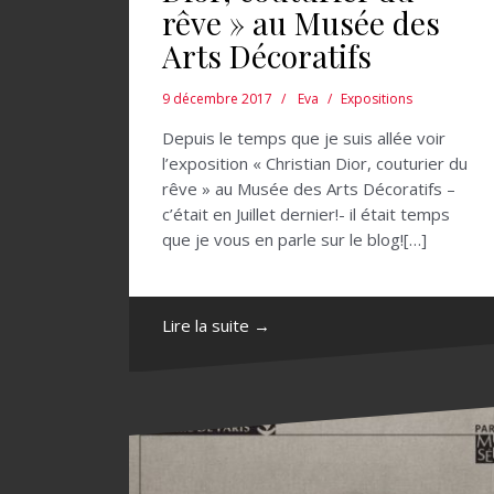
rêve » au Musée des
Arts Décoratifs
9 décembre 2017
Eva
Expositions
Depuis le temps que je suis allée voir
l’exposition « Christian Dior, couturier du
rêve » au Musée des Arts Décoratifs –
c’était en Juillet dernier!- il était temps
que je vous en parle sur le blog![…]
Lire la suite →