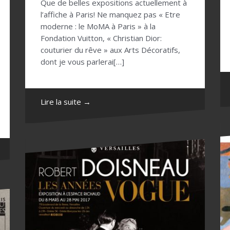
Que de belles expositions actuellement à
l’affiche à Paris! Ne manquez pas « Etre
moderne : le MoMA à Paris » à la
Fondation Vuitton, « Christian Dior:
couturier du rêve » aux Arts Décoratifs,
dont je vous parlerai[…]
Lire la suite →