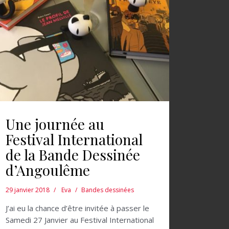
Une journée au
Festival International
de la Bande Dessinée
d’Angoulême
29 janvier 2018
Eva
Bandes dessinées
J’ai eu la chance d’être invitée à passer le
Samedi 27 Janvier au Festival International