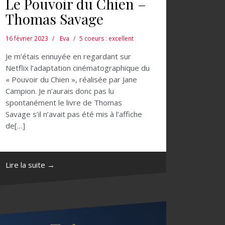
Le Pouvoir du Chien –
Thomas Savage
16 février 2023
Eva
5 coeurs : excellent
Je m’étais ennuyée en regardant sur
Netflix l’adaptation cinématographique du
« Pouvoir du Chien », réalisée par Jane
Campion. Je n’aurais donc pas lu
spontanément le livre de Thomas
Savage s’il n’avait pas été mis à l’affiche
de[…]
Lire la suite →