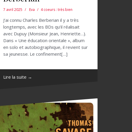
7 avril 2025
Eva
4 coeurs : très bien
J’ai connu Charles Berberian il y a très
longtemps, avec les BDs qu’il réalisait
avec Dupuy (Monsieur Jean, Henriette…).
Dans « Une éducation orientale », album
en solo et autobiographique, il revient sur
sa jeunesse. Le confinement[…]
Lire la suite →