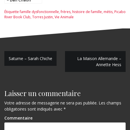
– Dan Chaon
Étiquette
famille dysfonctionnelle
,
frères
,
histoire de famille
,
métis
,
Picabo
River Book Club
,
Torres Justin
,
Vie Animale
N
Saturne – Sarah Chiche
La Maison Allemande –
Annette Hess
a
v
i
Laisser un commentaire
g
Votre adresse de messagerie ne sera pas publiée.
Les champs
a
obligatoires sont indiqués avec
*
t
Commentaire
i