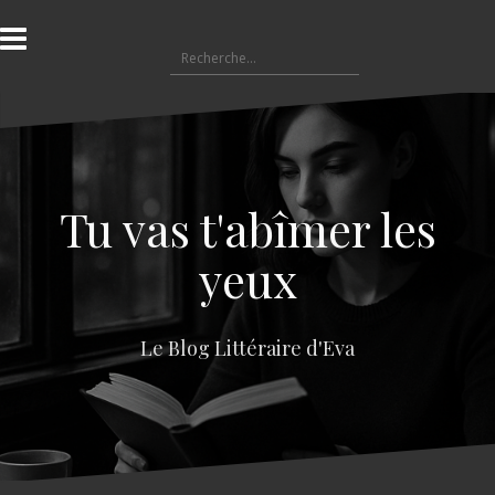
A
l
R
l
e
e
c
r
h
a
e
u
r
c
c
o
Tu vas t'abîmer les
h
n
e
t
yeux
r
e
n
:
u
Le Blog Littéraire d'Eva