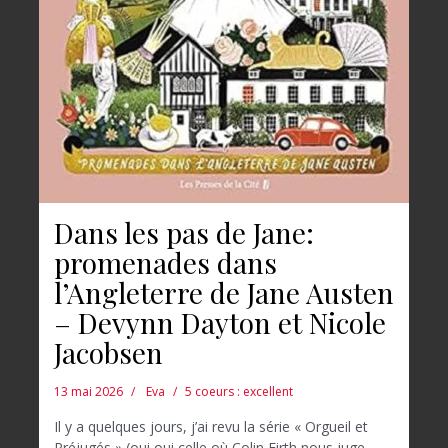
Dans les pas de Jane:
promenades dans
l’Angleterre de Jane Austen
– Devynn Dayton et Nicole
Jacobsen
13 mai 2026
Eva
5 coeurs : excellent
Il y a quelques jours, j’ai revu la série « Orgueil et
Préjugés » (oui oui celle où Colin Firth nous juge