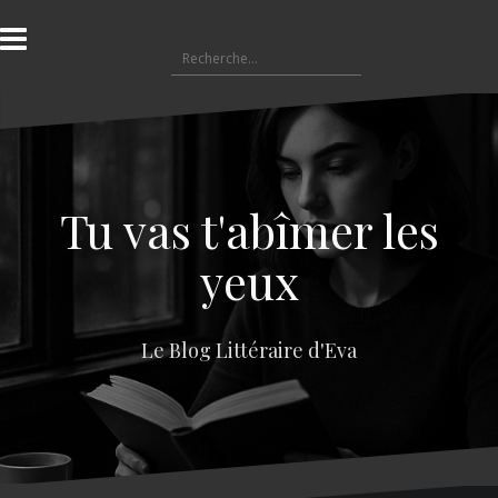
A
l
R
l
e
e
c
r
h
a
e
u
r
c
c
o
Tu vas t'abîmer les
h
n
e
t
yeux
r
e
n
:
u
Le Blog Littéraire d'Eva