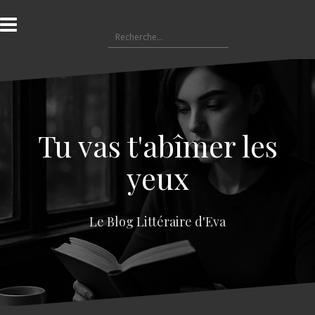
A
l
R
l
e
e
c
r
h
a
e
u
r
c
c
o
Tu vas t'abîmer les
h
n
e
t
yeux
r
e
n
:
u
Le Blog Littéraire d'Eva