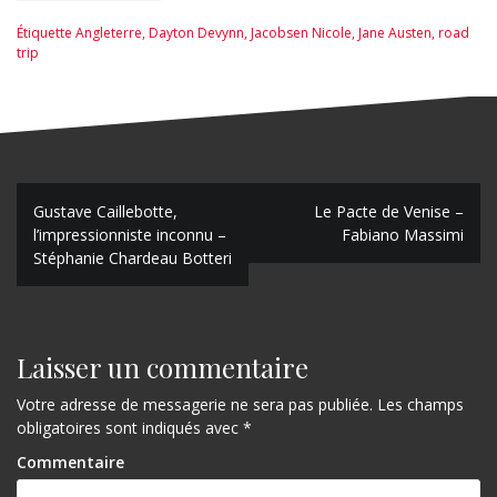
Étiquette
Angleterre
,
Dayton Devynn
,
Jacobsen Nicole
,
Jane Austen
,
road
trip
N
Gustave Caillebotte,
Le Pacte de Venise –
l’impressionniste inconnu –
Fabiano Massimi
a
Stéphanie Chardeau Botteri
v
i
g
Laisser un commentaire
a
Votre adresse de messagerie ne sera pas publiée.
Les champs
obligatoires sont indiqués avec
*
t
Commentaire
i