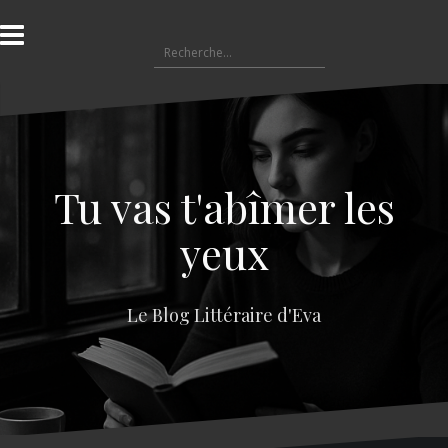
A
l
R
l
e
e
c
r
h
a
e
u
r
c
c
o
Tu vas t'abîmer les
h
n
e
t
yeux
r
e
n
:
u
Le Blog Littéraire d'Eva