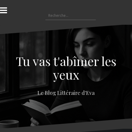
A
l
R
l
e
e
c
r
h
a
e
u
r
c
c
o
Tu vas t'abîmer les
h
n
e
t
yeux
r
e
n
:
u
Le Blog Littéraire d'Eva