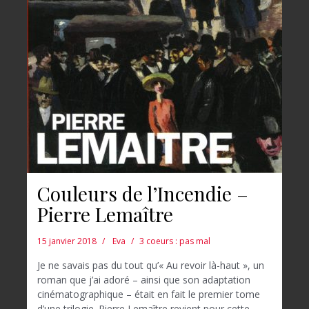
Couleurs de l’Incendie –
Pierre Lemaître
15 janvier 2018
Eva
3 coeurs : pas mal
Je ne savais pas du tout qu’« Au revoir là-haut », un
roman que j’ai adoré – ainsi que son adaptation
cinématographique – était en fait le premier tome
d’une trilogie. Pierre Lemaître revient pour cette